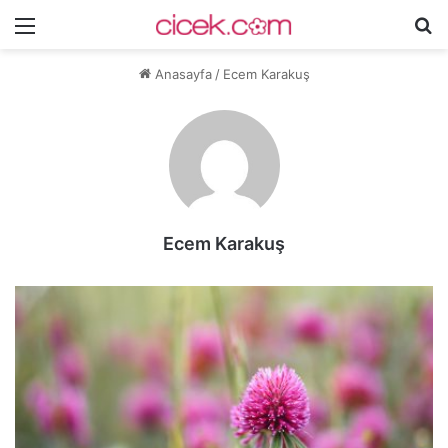
Menü
A
y
Anasayfa
/
Ecem Karakuş
...
Ecem Karakuş