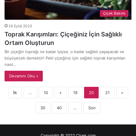
Çiçek Bakımı
24 Eylül 2023
Toprak Karışımları: Çiçeğiniz İçin Sağlıklı
Ortam Oluşturun
Bir çiçeğin toprağı ne kadar iyiyse, o kadar sağlıklı yaşayacak ve
büyüyecek demektir! Peki çiçeğiniz için sağlıklı toprak karışımları
nasıl…
Devamını Oku »
İlk
...
10
«
19
20
21
»
30
40
...
Son
Copyright © 2022 Cicek.com