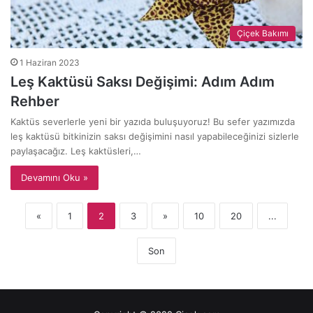
Çiçek Bakımı
1 Haziran 2023
Leş Kaktüsü Saksı Değişimi: Adım Adım
Rehber
Kaktüs severlerle yeni bir yazıda buluşuyoruz! Bu sefer yazımızda
leş kaktüsü bitkinizin saksı değişimini nasıl yapabileceğinizi sizlerle
paylaşacağız. Leş kaktüsleri,…
Devamını Oku »
«
1
2
3
»
10
20
...
Son