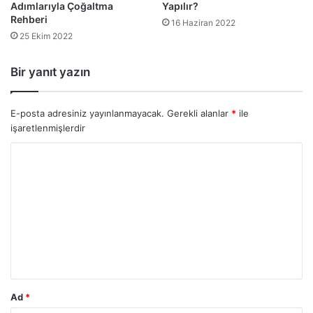
Adımlarıyla Çoğaltma
Yapılır?
Rehberi
16 Haziran 2022
25 Ekim 2022
Bir yanıt yazın
E-posta adresiniz yayınlanmayacak.
Gerekli alanlar
*
ile
işaretlenmişlerdir
Y
o
r
u
m
*
Ad
*