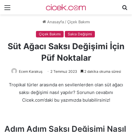
Menü
A
y
Anasayfa
/
Çiçek Bakımı
...
Çiçek Bakımı
Saksı Değişimi
Süt Ağacı Saksı Değişimi İçin
Püf Noktalar
Ecem Karakuş
2 Temmuz 2023
2 dakika okuma süresi
Tropikal türler arasında en sevilenlerden olan süt ağacı
saksı değişimi nasıl yapılır? Sorunun cevabını
Cicek.com’daki bu yazımızda bulabilirsiniz!
Adım Adım Saksı Değişimi Nasıl