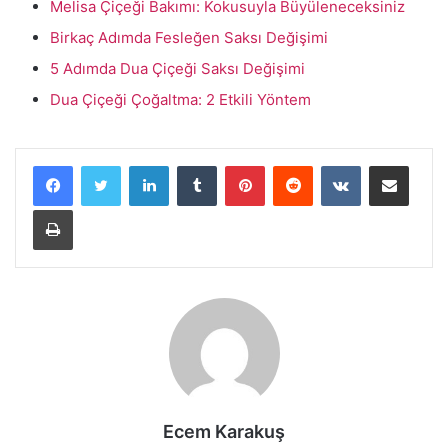
Melisa Çiçeği Bakımı: Kokusuyla Büyüleneceksiniz
Birkaç Adımda Fesleğen Saksı Değişimi
5 Adımda Dua Çiçeği Saksı Değişimi
Dua Çiçeği Çoğaltma: 2 Etkili Yöntem
LinkedIn
Tumblr
Pinterest
Reddit
VKontakte
E-Posta ile paylaş
Yazdır
Ecem Karakuş