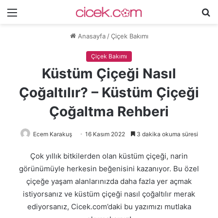
Menü
A
y
Anasayfa
/
Çiçek Bakımı
...
Çiçek Bakımı
Küstüm Çiçeği Nasıl
Çoğaltılır? – Küstüm Çiçeği
Çoğaltma Rehberi
Ecem Karakuş
16 Kasım 2022
3 dakika okuma süresi
Çok yıllık bitkilerden olan küstüm çiçeği, narin
görünümüyle herkesin beğenisini kazanıyor. Bu özel
çiçeğe yaşam alanlarınızda daha fazla yer açmak
istiyorsanız ve küstüm çiçeği nasıl çoğaltılır merak
ediyorsanız, Cicek.com’daki bu yazımızı mutlaka