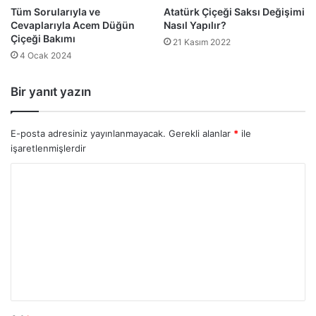
Tüm Sorularıyla ve
Atatürk Çiçeği Saksı Değişimi
Cevaplarıyla Acem Düğün
Nasıl Yapılır?
Çiçeği Bakımı
21 Kasım 2022
4 Ocak 2024
Bir yanıt yazın
E-posta adresiniz yayınlanmayacak.
Gerekli alanlar
*
ile
işaretlenmişlerdir
Y
o
r
u
m
*