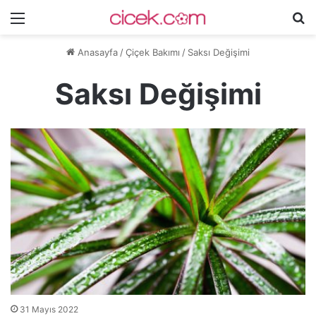
Menü
A
y
Anasayfa
/
Çiçek Bakımı
/
Saksı Değişimi
...
Saksı Değişimi
31 Mayıs 2022