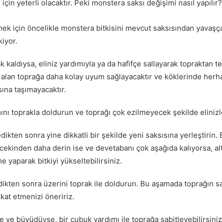
için yeterli olacaktır. Peki monstera saksı değişimi nasıl yapılır?
mek için öncelikle monstera bitkisini mevcut saksısından yavaşç
iyor.
k kaldıysa, eliniz yardımıyla ya da hafifçe sallayarak topraktan 
 alan toprağa daha kolay uyum sağlayacaktır ve köklerinde herhang
sına taşımayacaktır.
ını toprakla doldurun ve toprağı çok ezilmeyecek şekilde elinizle
dikten sonra yine dikkatli bir şekilde yeni saksısına yerleştirin. 
ncekinden daha derin ise ve devetabanı çok aşağıda kalıyorsa, al
e yaparak bitkiyi yükseltebilirsiniz.
rdikten sonra üzerini toprak ile doldurun. Bu aşamada toprağın s
at etmenizi öneririz.
yse ve büyüdüyse, bir çubuk yardımı ile toprağa sabitleyebilirsini