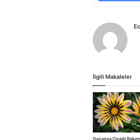
E
İlgili Makaleler
Gazanya Çiçeği Bakım