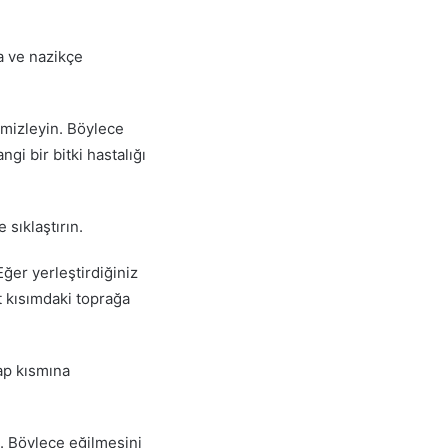
a ve nazikçe
temizleyin. Böylece
i bir bitki hastalığı
 sıklaştırın.
Eğer yerleştirdiğiniz
t kısımdaki toprağa
ap kısmına
z. Böylece eğilmesini