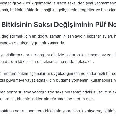
k sıkmadığı ve küçük gelmediği sürece saksı değişimi yapmamanız
pmak, bitkinin köklerinin sağlıklı gelişmesini engeller ve hasta
Bitkisinin Saksı Değişiminin Püf No
nı değiştirmek için en doğru zaman, Nisan ayıdır. İlkbahar ayları,
ısından oldukça uygun bir zamandır.
sıya ektikten sonra, toprağını elinizle bastırarak sıkmamanız ve 
bu durum köklerinin de sıkışmasına neden olacaktır.
sinin tüm bakım aşamalarını uyguladığınızda ne kadar hızlı bir
zla büyümeyi yavaşlatmak için budama yöntemini kullanabilirsin
en sonra sulama yaptığınızda saksının tabağındaki suları mutla
iken su, bitkinin köklerinin çürümesine neden olur.
ptıktan sonra monstera bitkisinin yaprakları kıvrılıyorsa, bitkini