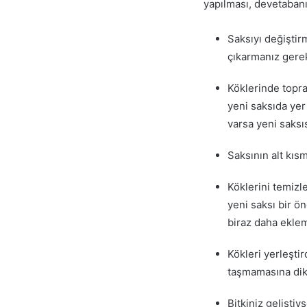
yapılması, devetabanı 
Saksıyı değiştir
çıkarmanız gerek
Köklerinde topra
yeni saksıda yer
varsa yeni saksı
Saksının alt kısm
Köklerini temizle
yeni saksı bir ö
biraz daha eklem
Kökleri yerleşti
taşmamasına dikk
Bitkiniz gelişti