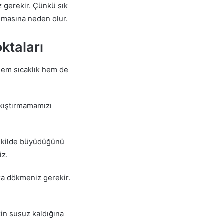
 gerekir. Çünkü sık
lanmasına neden olur.
ktaları
 hem sıcaklık hem de
sıkıştırmamamızı
 şekilde büyüdüğünü
iz.
ka dökmeniz gerekir.
zin susuz kaldığına