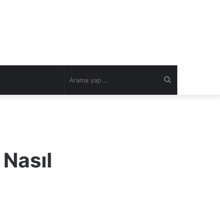
Arama
yap
...
 Nasıl