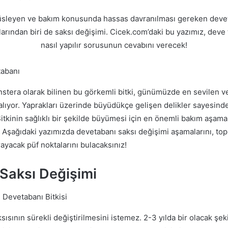
süsleyen ve bakım konusunda hassas davranılması gereken deveta
rından biri de saksı değişimi. Cicek.com’daki bu yazımız, deve 
nasıl yapılır sorusunun cevabını verecek!
stera olarak bilinen bu görkemli bitki, günümüzde en sevilen v
r alıyor. Yaprakları üzerinde büyüdükçe gelişen delikler sayesind
tkinin sağlıklı bir şekilde büyümesi için en önemli bakım aşama
. Aşağıdaki yazımızda devetabanı saksı değişimi aşamalarını, top
rayacak püf noktalarını bulacaksınız!
Saksı Değişimi
sısının sürekli değiştirilmesini istemez. 2-3 yılda bir olacak şe