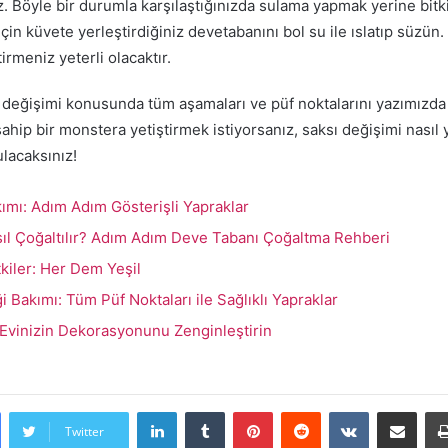
iz. Böyle bir durumla karşılaştığınızda sulama yapmak yerine bitk
için küvete yerleştirdiğiniz devetabanını bol su ile ıslatıp süzün
irmeniz yeterli olacaktır.
 değişimi konusunda tüm aşamaları ve püf noktalarını yazımızda s
ahip bir monstera yetiştirmek istiyorsanız, saksı değişimi nasıl 
lacaksınız!
ımı: Adım Adım Gösterişli Yapraklar
ıl Çoğaltılır? Adım Adım Deve Tabanı Çoğaltma Rehberi
tkiler: Her Dem Yeşil
Bakımı: Tüm Püf Noktaları ile Sağlıklı Yapraklar
 Evinizin Dekorasyonunu Zenginleştirin
LinkedIn
Tumblr
Pinterest
Reddit
VKontakte
E-Posta ile pa
Twitter