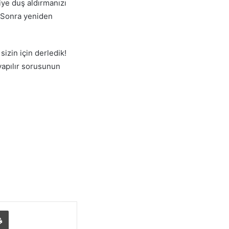
iye duş aldırmanızı
. Sonra yeniden
izin için derledik!
yapılır sorusunun
ylaş
Yazdır