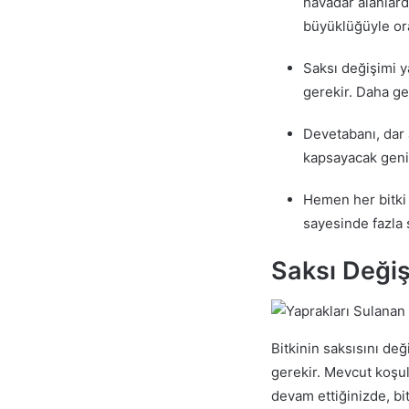
havadar alanlard
büyüklüğüyle oran
Saksı değişimi 
gerekir. Daha ge
Devetabanı, dar 
kapsayacak geniş
Hemen her bitki 
sayesinde fazla 
Saksı Deği
Bitkinin saksısını de
gerekir. Mevcut koşul
devam ettiğinizde, bi