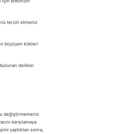
için bitkinizin
nü tercih etmeniz
ın büyüyen kökleri
 bulunan delikler
unu değiştirmemeniz
yacını karşılamaya
işimi yaptıktan sonra,