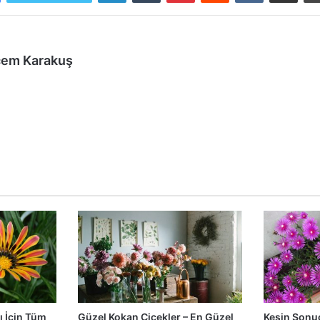
cem Karakuş
ı İçin Tüm
Güzel Kokan Çiçekler – En Güzel
Kesin Sonu