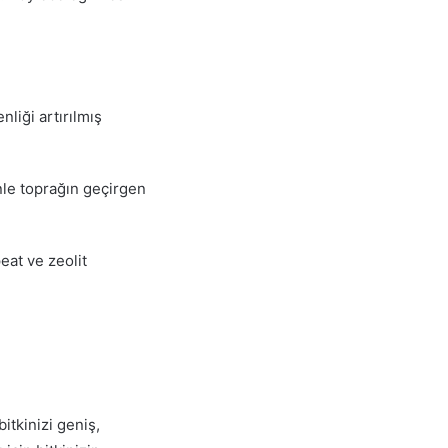
nliği artırılmış
nle toprağın geçirgen
peat ve zeolit
itkinizi geniş,