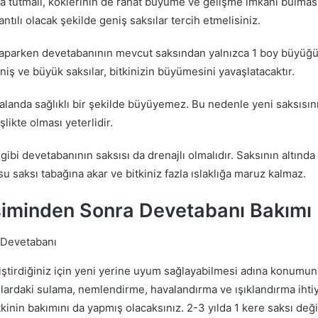
a tutmalı, köklerinin de rahat büyüme ve gelişme imkanı bulması 
tılı olacak şekilde geniş saksılar tercih etmelisiniz.
yaparken devetabanının mevcut saksından yalnızca 1 boy büyüğü
niş ve büyük saksılar, bitkinizin büyümesini yavaşlatacaktır.
alanda sağlıklı bir şekilde büyüyemez. Bu nedenle yeni saksısın
likte olması yeterlidir.
gibi devetabanının saksısı da drenajlı olmalıdır. Saksının altında
su saksı tabağına akar ve bitkiniz fazla ıslaklığa maruz kalmaz.
şiminden Sonra Devetabanı Bakımı
ğiştirdiğiniz için yeni yerine uyum sağlayabilmesi adına konum
lardaki sulama, nemlendirme, havalandırma ve ışıklandırma ihti
tkinin bakımını da yapmış olacaksınız. 2-3 yılda 1 kere saksı değ