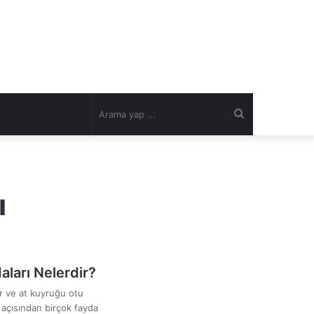
Arama
yap
ı
...
ları Nelerdir?
ur ve at kuyruğu otu
k açısından birçok fayda