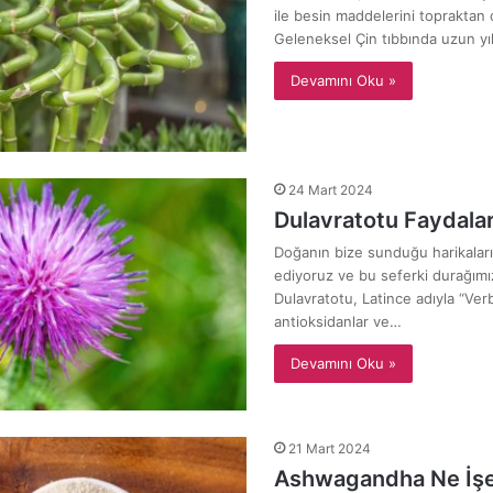
ile besin maddelerini topraktan 
Geleneksel Çin tıbbında uzun yıl
Devamını Oku »
24 Mart 2024
Dulavratotu Faydalar
Doğanın bize sunduğu harikala
ediyoruz ve bu seferki durağımız
Dulavratotu, Latince adıyla “Ve
antioksidanlar ve…
Devamını Oku »
21 Mart 2024
Ashwagandha Ne İşe