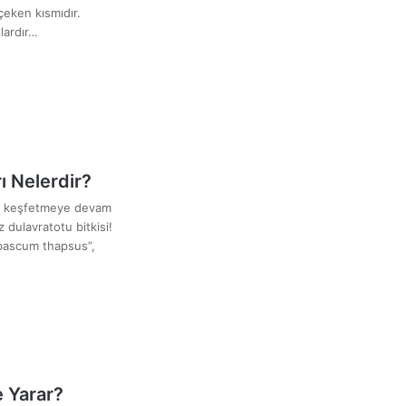
çeken kısmıdır.
lardır…
ı Nelerdir?
rı keşfetmeye devam
 dulavratotu bitkisi!
rbascum thapsus”,
 Yarar?