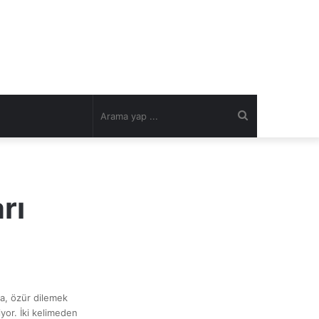
Arama
yap
rı
...
zda, özür dilemek
iyor. İki kelimeden