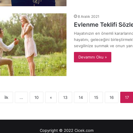
8 Aralık 2021
Evlenme Teklifi Sözle
Hayatınızın en önemli kararlarından
hayatını, geleceğini birleştirmekt
sevgilinize sunmak ve onun yan
Devamını Oku »
İlk
...
10
«
13
14
15
16
17
Copyright © 2022 Cicek.com