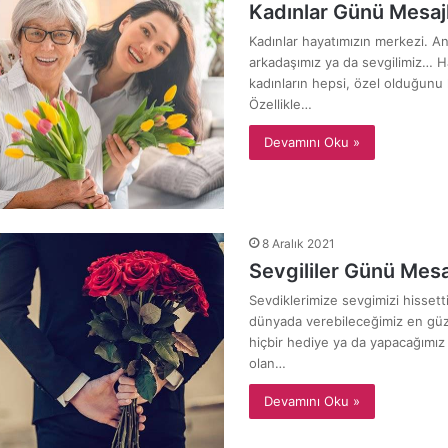
Kadınlar Günü Mesajl
Kadınlar hayatımızın merkezi. A
arkadaşımız ya da sevgilimiz… H
kadınların hepsi, özel olduğunu
Özellikle…
Devamını Oku »
8 Aralık 2021
Sevgililer Günü Mesa
Sevdiklerimize sevgimizi hissett
dünyada verebileceğimiz en güz
hiçbir hediye ya da yapacağımız 
olan…
Devamını Oku »