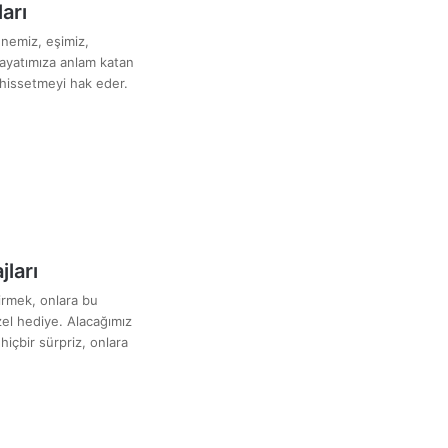
arı
nnemiz, eşimiz,
ayatımıza anlam katan
 hissetmeyi hak eder.
jları
irmek, onlara bu
el hediye. Alacağımız
hiçbir sürpriz, onlara