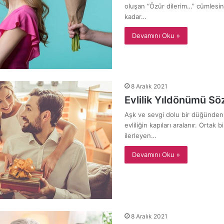
oluşan “Özür dilerim…” cümlesin
kadar…
Devamını Oku »
8 Aralık 2021
Evlilik Yıldönümü Söz
Aşk ve sevgi dolu bir düğünden 
evliliğin kapıları aralanır. Ortak 
ilerleyen…
Devamını Oku »
8 Aralık 2021