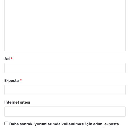
o
r
u
m
*
Ad
*
E-posta
*
İnternet sitesi
Daha sonraki yorumlarımda kullanılması için adım, e-posta