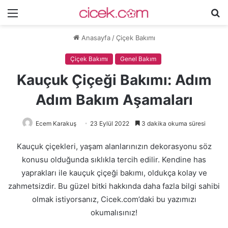
Menü
A
y
Anasayfa
/
Çiçek Bakımı
...
Çiçek Bakımı
Genel Bakım
Kauçuk Çiçeği Bakımı: Adım
Adım Bakım Aşamaları
Ecem Karakuş
23 Eylül 2022
3 dakika okuma süresi
Kauçuk çiçekleri, yaşam alanlarınızın dekorasyonu söz
konusu olduğunda sıklıkla tercih edilir. Kendine has
yaprakları ile kauçuk çiçeği bakımı, oldukça kolay ve
zahmetsizdir. Bu güzel bitki hakkında daha fazla bilgi sahibi
olmak istiyorsanız, Cicek.com’daki bu yazımızı
okumalısınız!