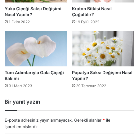
Yuka Çiçeği Saksı Değişimi
Kraton Bitkisi Nasıl
Nasıl Yapılır?
Çoğaltılır?
1 Ekim 2022
19 Eylül 2022
Tüm Adımlarıyla Gala Çiçeği
Papatya Saksı Değişimi Nasıl
Bakımı
Yapılır?
31 Mart 2023
29 Temmuz 2022
Bir yanıt yazın
E-posta adresiniz yayınlanmayacak.
Gerekli alanlar
*
ile
işaretlenmişlerdir
Y