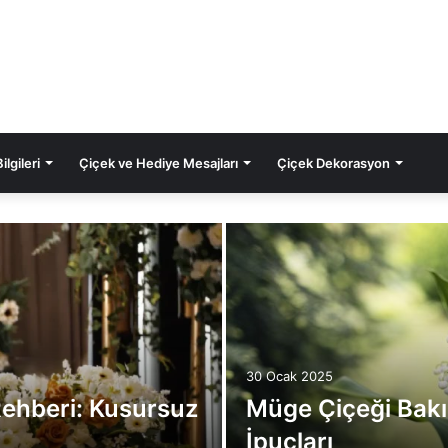
lgileri
Çiçek ve Hediye Mesajları
Çiçek Dekorasyon
30 Ocak 2025
ehberi: Kusursuz
Müge Çiçeği Bakım
İpuçları