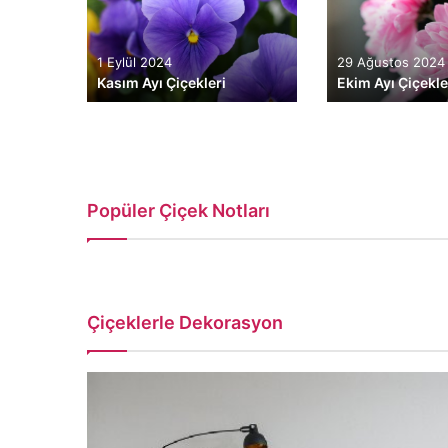
eren
1 Eylül 2024
29 Ağustos 2024
Kasım Ayı Çiçekleri
Ekim Ayı Çiçekle
Popüler Çiçek Notları
Çiçeklerle Dekorasyon