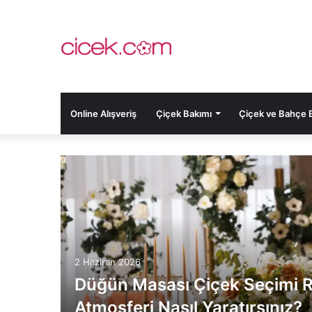
Online Alışveriş
Çiçek Bakımı
Çiçek ve Bahçe Bi
2 Haziran 2026
Düğün Masası Çiçek Seçimi R
Atmosferi Nasıl Yaratırsınız?