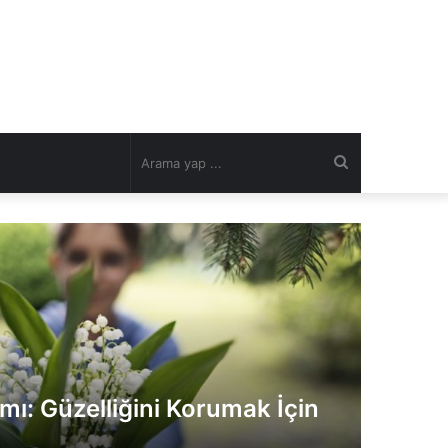
Arama
yap
...
ı: Güzelliğini Korumak İçin