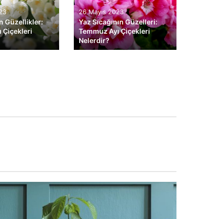
23
26 Mayıs 2023
23 May
n Güzellikler:
Yaz Sıcağının Güzelleri:
Yazın 
 Çiçekleri
Temmuz Ayı Çiçekleri
Haziran
Nelerdir?
Nelerd