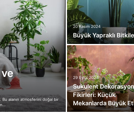
20 Kasım 2024
Büyük Yapraklı Bitkile
 ve
29 Eylül 2024
Sukulent Dekorasyo
Fikirleri: Küçük
. Bu alanın atmosferini doğal bir
Mekanlarda Büyük Et
çin…