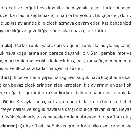
direcek ve soğuk hava koşullarına dayanıklı çiçek türlerini seç
üzel kalmasını sağlamak için harika bir yoldur. Bu çiçekler, don 
li olup kış aylarında bile çiçek açmaya devam eder. Kış bahçeniz
nıklılığı ve güzelliğiyle öne çıkan bazı çiçek türleri:
imula):
Parlak renkli yaprakları ve geniş renk skalasıyla kış bah
uk hava koşullarına son derece dayanıklıdır. Sarı, pembe, mor v
ışın gri tonlarına canlılık katacak bu çiçek, kar yağışının hemen 
lar ve ilkbahara kadar bahçenizi süsler.
thus):
İnce ve narin yapısına rağmen soğuk hava koşullarına karş
 çıkan beyaz çiçeklerinden alan kardelen, kış aylarının en zarif bi
e doğal bir görünüm kazandırırken, baharın habercisi olarak da b
l Gülü):
Kış aylarında çiçek açan nadir bitkilerden biri olan helle
nmeye başlar ve soğuk havalara karşı oldukça dayanıklıdır. Bey
i büyük çiçekleriyle kış bahçelerinde muhteşem bir görüntü oluş
yclamen):
Çuha güzeli, soğuk kış günlerinde bile canlı rengini 