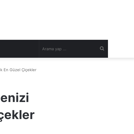
Arama
yap
ek En Güzel Çiçekler
...
enizi
çekler