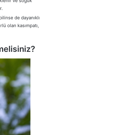
eklenir ve soğuk
r.
bilinse de dayanıklı
rlü olan kasımpatı,
elisiniz?