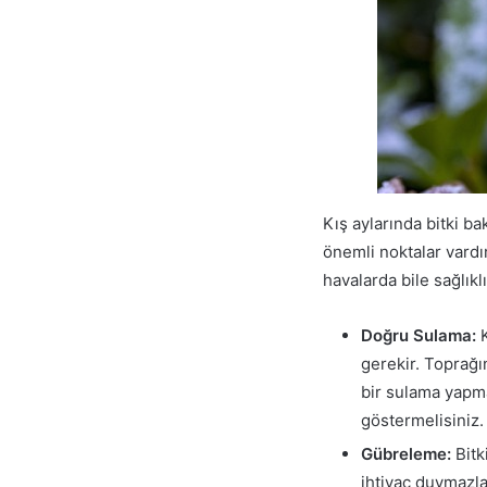
Kış aylarında bitki b
önemli noktalar vardı
havalarda bile sağlıkl
Doğru Sulama:
K
gerekir. Toprağı
bir sulama yapma
göstermelisiniz.
Gübreleme:
Bitk
ihtiyaç duymazla