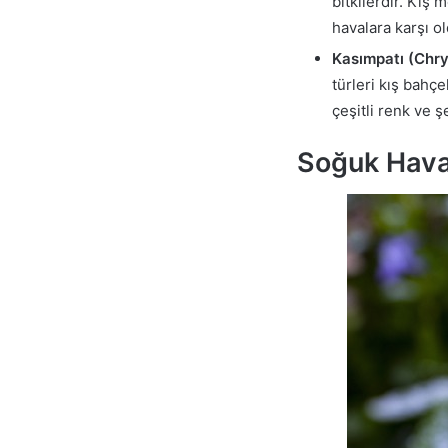
bitkilerdir. Kış
havalara karşı ol
Kasımpatı (Chr
türleri kış bahç
çeşitli renk ve ş
Soğuk Havad