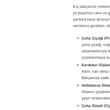
Kış bahçenizi renklen
yıl boyunca canlı ve g
şartlara karşı direnç
vermeniz gereken, daya
Çuha Çiçeği (Pr
çuha çiçeği, soğ
seçenekleriyle k
çiçeklenmeye baş
Kardelen (Galan
Adını, karı delip
Bahçenize sade v
Helleborus (Noe
itibaren çiçekle
yeşil renklerdek
Çuha Güzeli (C