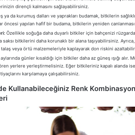
erinizin dirençli kalmasını sağlayabilirsiniz.
ya da kurumuş dalları ve yaprakları budamak, bitkilerin sağlıkl
har öncesi yapılan hafif bir budama, bitkilerin yeniden canlanması
ri:
Özellikle soğuğa daha duyarlı bitkiler için bahçenizi rüzgard
 saksı bitkilerini daha korunaklı bir alana taşıyabilirsiniz. Ayrıca,
 talaş veya örtü malzemeleriyle kaplayarak don riskini azaltabilir
aylarında günler kısaldığı için bitkiler daha az güneş ışığı alır. 
en yerlere yerleştirmelisiniz. Eğer bitkileriniz kapalı alanda ise
tiyaçlarını karşılamaya çalışabilirsiniz.
de Kullanabileceğiniz Renk Kombinasyonl
eri