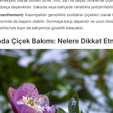
 menekşesi olarak bilinen türler, mor, sarı ve beyaz renklerde çiç
dukça dayanıklıdır. Saksıda veya bahçede rahatlıkla yetiştirilebili
ysanthemum):
Kasımpatları genellikle sonbahar çiçekleri olarak 
elerinde de başarılı olabilir. Donmaya karşı dayanıklı ve uzun ömü
ekilleriyle kışın da bahçenize güzellik katacaktır.
a Çiçek Bakımı: Nelere Dikkat Etm