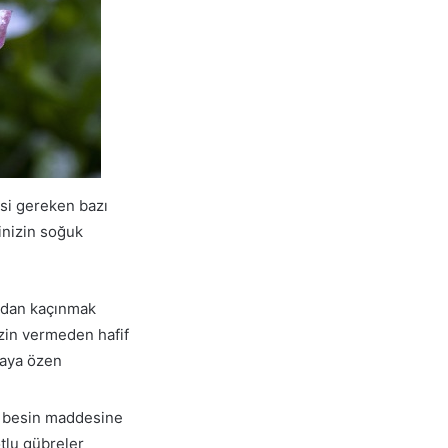
esi gereken bazı
inizin soğuk
amadan kaçınmak
izin vermeden hafif
maya özen
la besin maddesine
otlu gübreler