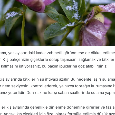
akımı, yaz aylarındaki kadar zahmetli görünmese de dikkat edilm
r. Kış bahçenizin çiçeklerle dolup taşmasını sağlamak ve bitkiler
ı kalmasını istiyorsanız, bu bakım ipuçlarına göz atabilirsiniz:
ış aylarında bitkilerin su ihtiyacı azalır. Bu nedenle, aşırı sul
n nem seviyesini kontrol ederek, yalnızca toprağın kurumasına 
nız yeterlidir. Don riskine karşı sabah saatlerinde sulama yap
iler kış aylarında genellikle dinlenme dönemine girerler ve faz
r. Ancak, kış çiçekleri için özel olarak formüle edilmiş düşük az