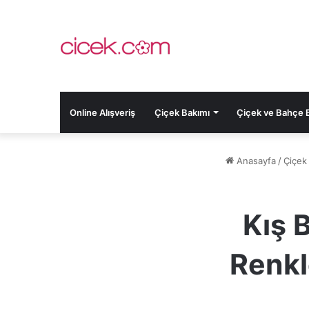
Online Alışveriş
Çiçek Bakımı
Çiçek ve Bahçe Bi
Anasayfa
/
Çiçek
Kış 
Renkl