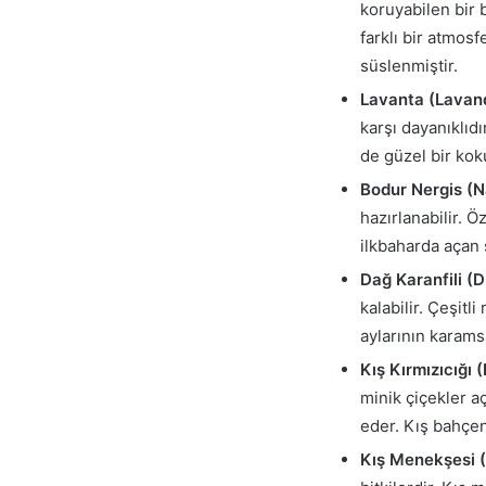
koruyabilen bir 
farklı bir atmosf
süslenmiştir.
Lavanta (Lavand
karşı dayanıklıd
de güzel bir kok
Bodur Nergis (N
hazırlanabilir. Ö
ilkbaharda açan 
Dağ Karanfili (D
kalabilir. Çeşitl
aylarının karams
Kış Kırmızıcığı 
minik çiçekler a
eder. Kış bahçen
Kış Menekşesi (