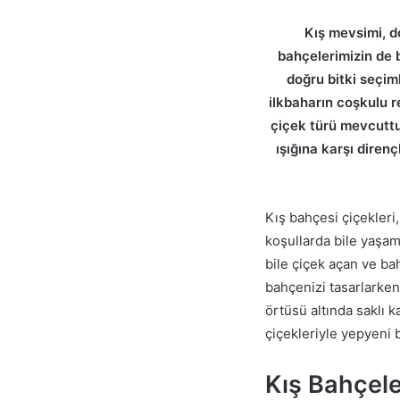
Kış mevsimi, d
bahçelerimizin de 
doğru bitki seçiml
ilkbaharın coşkulu r
çiçek türü mevcuttu
ışığına karşı direnç
Kış bahçesi çiçekleri
koşullarda bile yaşamı
bile çiçek açan ve ba
bahçenizi tasarlarken
örtüsü altında saklı 
çiçekleriyle yepyeni 
Kış Bahçeler