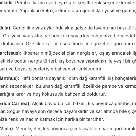
bitkidir. Pembe, kırmızı ve beyaz gibi çeşitli renk seçenekleriyle
er yaratır. Yaprakları kalp şeklinde olup genellikle yeşil ve güm
ula):
Genellikle yaz aylarında akla gelse de lavantanın bazı türl
ır. Gri-yeşil yaprakları ve hoş kokusuyla kış bahçenize hem este
u katacaktır. Özellikle kar örtüsü altında bile güzel bir görünüm 
arcissus):
İlkbaharın müjdecisi olan nergisler, kış aylarında eki
zellikle bodur nergis türleri, kış boyunca yaprakları ile yeşil bir 
sarı ve beyaz çiçekleriyle bahçenizi renklendirir.
ianthus):
Hafif donlara dayanıklı olan dağ karanfili, kış bahçeler
i renk seçenekleri bulunan dağ karanfili, özellikle pembe ve kırmız
arlığını kırar ve hoş kokusuyla bahçenizi doldurur.
(Erica Carnea):
Alçak boylu bu çalı bitkisi, kış boyunca pembe, 
çar. Soğuk havaya son derece dayanıklıdır ve kar altında bile 
ize renk ve hacim katmak için harika bir tercihtir.
Viola):
Menekşeler, kış boyunca çiçek açabilen narin görünümlü