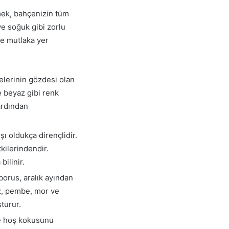
mek, bahçenizin tüm
ve soğuk gibi zorlu
de mutlaka yer
çelerinin gözdesi olan
e beyaz gibi renk
ardından
ı oldukça dirençlidir.
tkilerindendir.
ilinir.
borus, aralık ayından
az, pembe, mor ve
turur.
ve hoş kokusunu