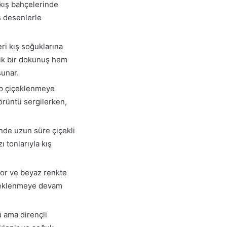
 kış bahçelerinde
üş desenlerle
eri kış soğuklarına
tik bir dokunuş hem
sunar.
lip çiçeklenmeye
görüntü sergilerken,
inde uzun süre çiçekli
ı tonlarıyla kış
mor ve beyaz renkte
çiçeklenmeye devam
 ama dirençli