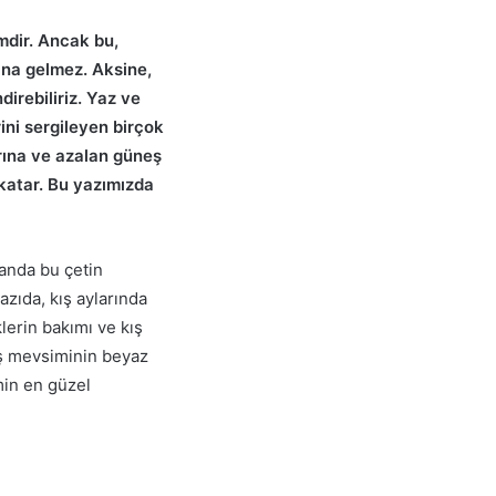
mdir. Ancak bu,
ına gelmez. Aksine,
direbiliriz. Yaz ve
ini sergileyen birçok
rına ve azalan güneş
k katar. Bu yazımızda
manda bu çetin
azıda, kış aylarında
lerin bakımı ve kış
Kış mevsiminin beyaz
min en güzel