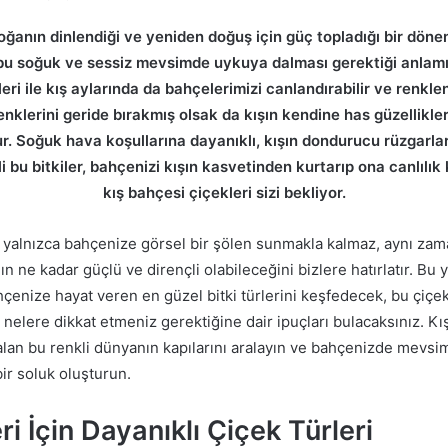
oğanın dinlendiği ve yeniden doğuş için güç topladığı bir döne
bu soğuk ve sessiz mevsimde uykuya dalması gerektiği anlam
eri ile kış aylarında da bahçelerimizi canlandırabilir ve renklen
enklerini geride bırakmış olsak da kışın kendine has güzellikler
r. Soğuk hava koşullarına dayanıklı, kışın dondurucu rüzgarla
li bu bitkiler, bahçenizi kışın kasvetinden kurtarıp ona canlılı
kış bahçesi çiçekleri sizi bekliyor.
, yalnızca bahçenize görsel bir şölen sunmakla kalmaz, aynı za
n ne kadar güçlü ve dirençli olabileceğini bizlere hatırlatır. Bu y
hçenize hayat veren en güzel bitki türlerini keşfedecek, bu çiçek
 nelere dikkat etmeniz gerektiğine dair ipuçları bulacaksınız. 
kalan bu renkli dünyanın kapılarını aralayın ve bahçenizde mevsi
bir soluk oluşturun.
i İçin Dayanıklı Çiçek Türleri