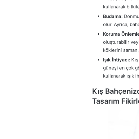
kullanarak bitkil
Budama:
Donmuş 
olur. Ayrıca, ba
Koruma Önlemle
oluşturabilir veya
köklerini saman,
Işık İhtiyacı:
Kış 
güneşi en çok gör
kullanarak ışık ih
Kış Bahçeniz
Tasarım Fikirl