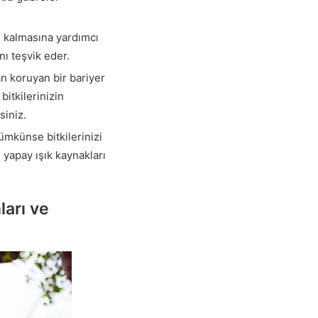
ı kalmasına yardımcı
nı teşvik eder.
an koruyan bir bariyer
 bitkilerinizin
siniz.
Mümkünse bitkilerinizi
 yapay ışık kaynakları
arı ve