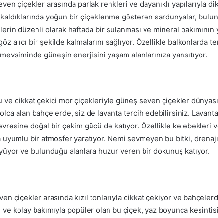
ven çiçekler arasında parlak renkleri ve dayanıklı yapılarıyla dik
kaldıklarında yoğun bir çiçeklenme gösteren sardunyalar, bulun
kilerin düzenli olarak haftada bir sulanması ve mineral bakımının
öz alıcı bir şekilde kalmalarını sağlıyor. Özellikle balkonlarda te
r mevsiminde güneşin enerjisini yaşam alanlarınıza yansıtıyor.
 ve dikkat çekici mor çiçekleriyle güneş seven çiçekler dünyası
olca alan bahçelerde, siz de lavanta tercih edebilirsiniz. Lavantala
çevresine doğal bir çekim gücü de katıyor. Özellikle kelebekleri 
la uyumlu bir atmosfer yaratıyor. Nemi sevmeyen bu bitki, drenajı
büyüyor ve bulunduğu alanlara huzur veren bir dokunuş katıyor.
en çiçekler arasında kızıl tonlarıyla dikkat çekiyor ve bahçelerde
cı ve kolay bakımıyla popüler olan bu çiçek, yaz boyunca kesintisi