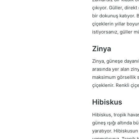
çıkıyor. Güller, direk
bir dokunuş katıyor. 
çiçeklerin yıllar boy
istiyorsanız, güller m
Zinya
Zinya, güneşe dayanık
arasında yer alan zin
maksimum görsellik su
çiçeklenir. Renkli çiç
Hibiskus
Hibiskus, tropik havas
güneş ışığı altında b
yaratıyor. Hibiskusun 
yapmalısınız. Tropik bi