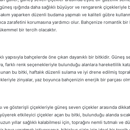
t güneş ışığında daha sağlıklı büyüyor ve rengarenk çiçekleriyle 
Bakım yaparken düzenli budama yapmalı ve kaliteli gübre kullanm
unca zarafetini korumasına yardımcı olur. Bahçenize romantik bi
ükemmel bir tercih olacaktır.
lı yapısıyla bahçelerde öne çıkan dayanıklı bir bitkidir. Güneş s
ya, farklı renk seçenekleriyle bulunduğu alanlara hareketlilik ka
nan bu bitki, haftalık düzenli sulama ve iyi drene edilmiş topr
ekleriyle zinyalar, yaz boyunca bahçenizin enerjik bir parçası ol
ı ve gösterişli çiçekleriyle güneş seven çiçekler arasında dikkat
üyüyerek etkileyici çiçekler açan bu bitki, bulunduğu alanda sıca
uzun yıllar sağlıklı kalabilmesi için, toprağını nemli tutmalı ve d
r hava yaratmak istiyorsanız, hibiskus sizin için ideal bir tercih o