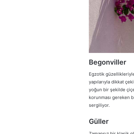
Begonviller
Egzotik güzellikleriy
yapılarıyla dikkat çe
yoğun bir şekilde çiç
korunması gereken bu 
sergiliyor.
Güller
Zamansız bir klasik o