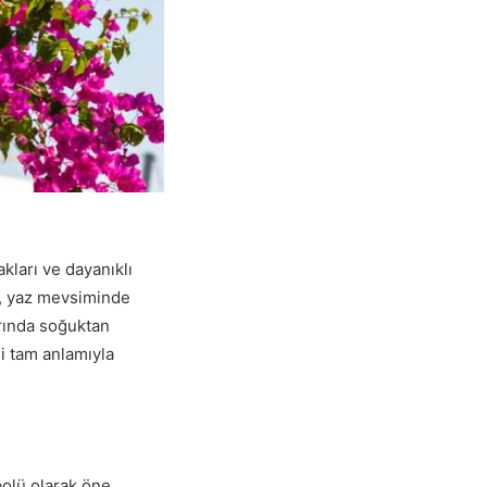
kları ve dayanıklı
r, yaz mevsiminde
arında soğuktan
i tam anlamıyla
bolü olarak öne