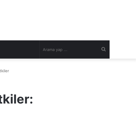
Arama
yap
kiler
...
kiler: