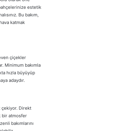
bahçelerinize estetik
alısınız. Bu bakım,
r hava katmak
even çiçekler
tar. Minimum bakımla
akta hızla büyüyüp
maya adaydır.
 çekiyor. Direkt
k bir atmosfer
üzenli bakımlarını
labilir.