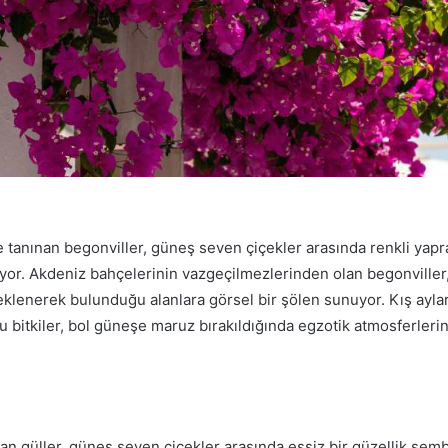
le tanınan begonviller, güneş seven çiçekler arasında renkli yapra
kiyor. Akdeniz bahçelerinin vazgeçilmezlerinden olan begonville
eklenerek bulunduğu alanlara görsel bir şölen sunuyor. Kış ayl
bitkiler, bol güneşe maruz bırakıldığında egzotik atmosferlerin
lan güller, güneş seven çiçekler arasında eşsiz bir güzellik sem