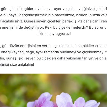
üneşinin ilk ışıkları evinize vuruyor ve çok sevdiğiniz çiçekle
de bu hayali gerçekleştirmek için bahçenizde, balkonunuzda ve 
 açabilirsiniz. Güneş seven çiçekler, parlak ışıkta daha canlı r
 enerjisini de değiştiriyor. Peki bu çiçekler nelerdir? Bu sorun
sizinle paylaşıyoruz!
 gündüzün enerjisini en verimli şekilde kullanan bitkiler arasınd
r enerji kaynağı değil, aynı zamanda büyümeyi ve çiçeklenmeyi t
lin, güneş ışığı seven bu çiçekleri daha yakından tanıyın ve onla
ğinizi size anlatalım!