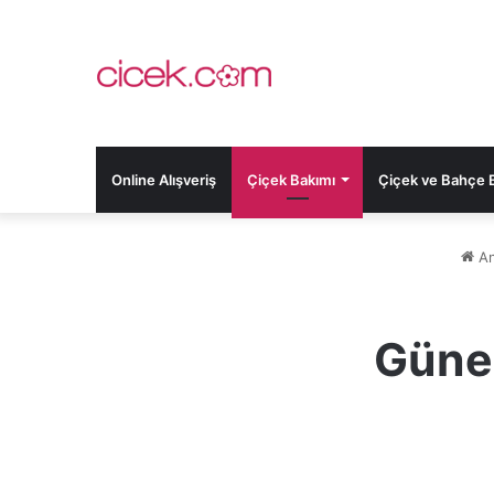
Online Alışveriş
Çiçek Bakımı
Çiçek ve Bahçe Bi
An
Güneş