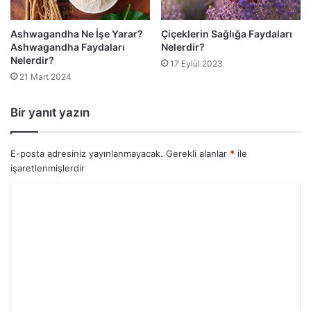
Ashwagandha Ne İşe Yarar?
Çiçeklerin Sağlığa Faydaları
Ashwagandha Faydaları
Nelerdir?
Nelerdir?
17 Eylül 2023
21 Mart 2024
Bir yanıt yazın
E-posta adresiniz yayınlanmayacak.
Gerekli alanlar
*
ile
işaretlenmişlerdir
Y
o
r
u
m
*