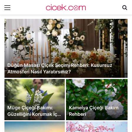
Menü
A
y
...
Düğün Masası Çiçek Seçimi Rehberi: Kusursuz
Atmosferi Nasıl Yaratırsınız?
Müge Çiçeği Bakımı:
Kamelya Çiçeği Bakım
Güzelliğini Korumak İçin
Rehberi
İpuçları