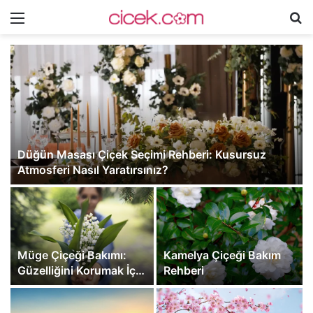
Menü
A
y
...
Düğün Masası Çiçek Seçimi Rehberi: Kusursuz
Atmosferi Nasıl Yaratırsınız?
Müge Çiçeği Bakımı:
Kamelya Çiçeği Bakım
Güzelliğini Korumak İçin
Rehberi
İpuçları