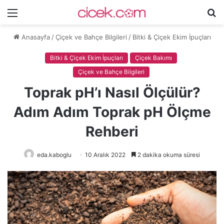
Menü
A
y
Anasayfa
/
Çiçek ve Bahçe Bilgileri
/
Bitki & Çiçek Ekim İpuçları
...
Bitki & Çiçek Ekim İpuçları
Çiçek Bakımı
Çiçek ve Bahçe Bilgileri
Toprak pH’ı Nasıl Ölçülür?
Adım Adım Toprak pH Ölçme
Rehberi
eda.kaboglu
10 Aralık 2022
2 dakika okuma süresi