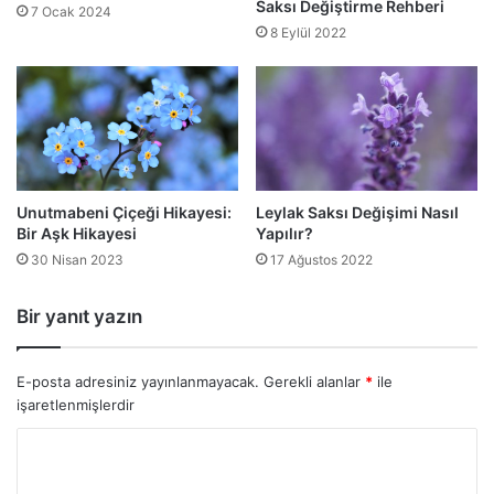
Saksı Değiştirme Rehberi
7 Ocak 2024
8 Eylül 2022
Unutmabeni Çiçeği Hikayesi:
Leylak Saksı Değişimi Nasıl
Bir Aşk Hikayesi
Yapılır?
30 Nisan 2023
17 Ağustos 2022
Bir yanıt yazın
E-posta adresiniz yayınlanmayacak.
Gerekli alanlar
*
ile
işaretlenmişlerdir
Y
o