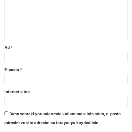
r
u
m
*
Ad
*
E-posta
*
İnternet sitesi
Daha sonraki yorumlarımda kullanılması için adım, e-posta
adresim ve site adresim bu tarayıcıya kaydedilsin.