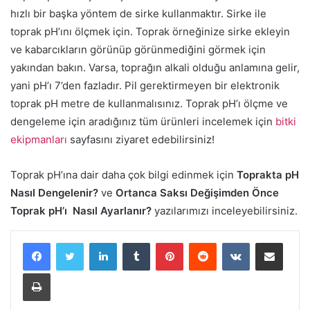
hızlı bir başka yöntem de sirke kullanmaktır. Sirke ile
toprak pH’ını ölçmek için. Toprak örneğinize sirke ekleyin
ve kabarcıkların görünüp görünmediğini görmek için
yakından bakın. Varsa, toprağın alkali olduğu anlamına gelir,
yani pH’ı 7’den fazladır. Pil gerektirmeyen bir elektronik
toprak pH metre de kullanmalısınız. Toprak pH’ı ölçme ve
dengeleme için aradığınız tüm ürünleri incelemek için
bitki
ekipmanları
sayfasını ziyaret edebilirsiniz!
Toprak pH’ına dair daha çok bilgi edinmek için
Toprakta pH
Nasıl Dengelenir?
ve
Ortanca Saksı Değişimden Önce
Toprak pH’ı Nasıl Ayarlanır?
yazılarımızı inceleyebilirsiniz.
LinkedIn
Tumblr
Pinterest
Reddit
VKontakte
E-Posta ile paylaş
Yazdır