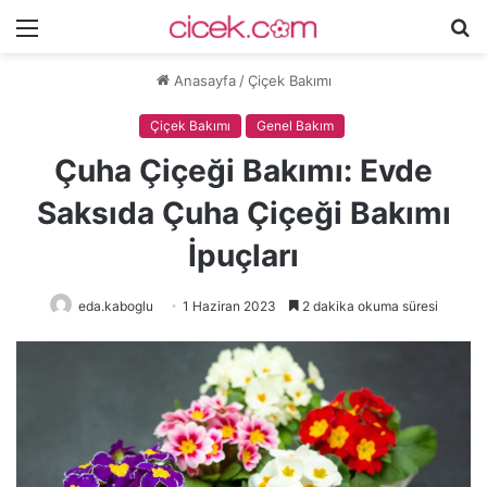
Menü
A
y
Anasayfa
/
Çiçek Bakımı
...
Çiçek Bakımı
Genel Bakım
Çuha Çiçeği Bakımı: Evde
Saksıda Çuha Çiçeği Bakımı
İpuçları
eda.kaboglu
1 Haziran 2023
2 dakika okuma süresi