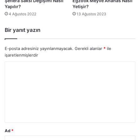
Şeflera Saksı Değişimi Nasıl
Egzotik Meyve Ananas Nasıl
Yapılır?
Yetişir?
4 Ağustos 2022
13 Ağustos 2023
Bir yanıt yazın
E-posta adresiniz yayınlanmayacak.
Gerekli alanlar
*
ile
işaretlenmişlerdir
Y
o
r
u
m
*
Ad
*