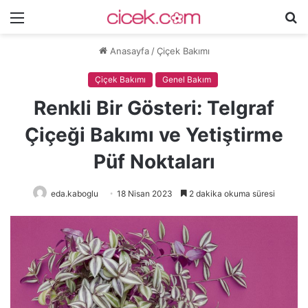
Menü
A
y
Anasayfa
/
Çiçek Bakımı
...
Çiçek Bakımı
Genel Bakım
Renkli Bir Gösteri: Telgraf
Çiçeği Bakımı ve Yetiştirme
Püf Noktaları
eda.kaboglu
18 Nisan 2023
2 dakika okuma süresi