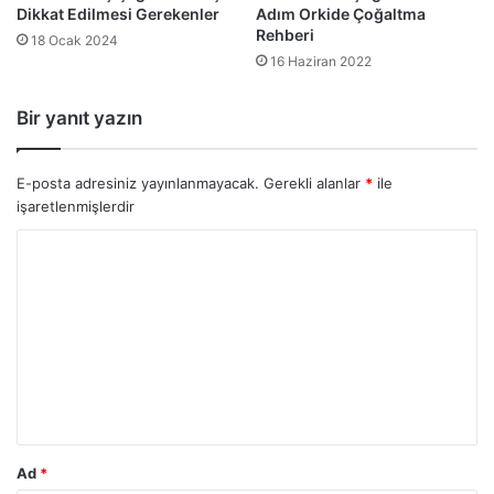
Dikkat Edilmesi Gerekenler
Adım Orkide Çoğaltma
Rehberi
18 Ocak 2024
16 Haziran 2022
Bir yanıt yazın
E-posta adresiniz yayınlanmayacak.
Gerekli alanlar
*
ile
işaretlenmişlerdir
Y
o
r
u
m
*
Ad
*