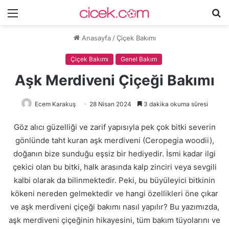
Menü
A
y
Anasayfa
/
Çiçek Bakımı
...
Çiçek Bakımı
Genel Bakım
Aşk Merdiveni Çiçeği Bakımı
Ecem Karakuş
28 Nisan 2024
3 dakika okuma süresi
Göz alıcı güzelliği ve zarif yapısıyla pek çok bitki severin
gönlünde taht kuran aşk merdiveni (Ceropegia woodii),
doğanın bize sunduğu eşsiz bir hediyedir. İsmi kadar ilgi
çekici olan bu bitki, halk arasında kalp zinciri veya sevgili
kalbi olarak da bilinmektedir. Peki, bu büyüleyici bitkinin
kökeni nereden gelmektedir ve hangi özellikleri öne çıkar
ve aşk merdiveni çiçeği bakımı nasıl yapılır? Bu yazımızda,
aşk merdiveni çiçeğinin hikayesini, tüm bakım tüyolarını ve