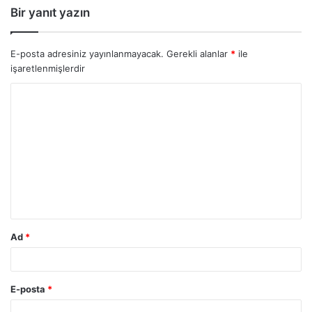
Bir yanıt yazın
E-posta adresiniz yayınlanmayacak.
Gerekli alanlar
*
ile
işaretlenmişlerdir
Y
o
r
u
m
*
Ad
*
E-posta
*