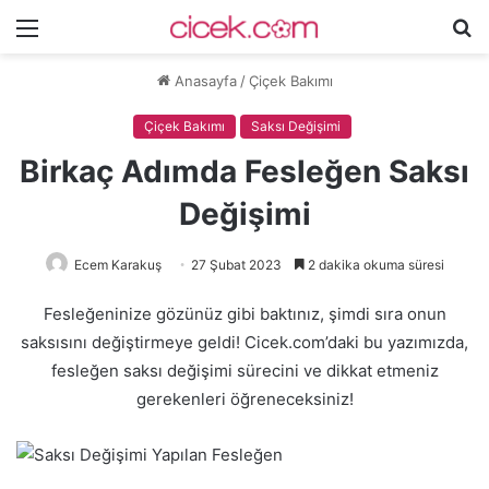
Menü
A
y
Anasayfa
/
Çiçek Bakımı
...
Çiçek Bakımı
Saksı Değişimi
Birkaç Adımda Fesleğen Saksı
Değişimi
Ecem Karakuş
27 Şubat 2023
2 dakika okuma süresi
Fesleğeninize gözünüz gibi baktınız, şimdi sıra onun
saksısını değiştirmeye geldi! Cicek.com’daki bu yazımızda,
fesleğen saksı değişimi sürecini ve dikkat etmeniz
gerekenleri öğreneceksiniz!