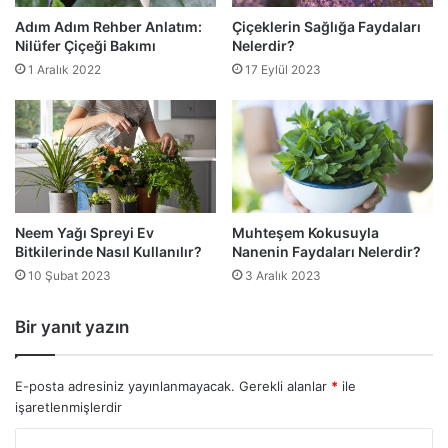
Adım Adım Rehber Anlatım:
Çiçeklerin Sağlığa Faydaları
Nilüfer Çiçeği Bakımı
Nelerdir?
1 Aralık 2022
17 Eylül 2023
Neem Yağı Spreyi Ev
Muhteşem Kokusuyla
Bitkilerinde Nasıl Kullanılır?
Nanenin Faydaları Nelerdir?
10 Şubat 2023
3 Aralık 2023
Bir yanıt yazın
E-posta adresiniz yayınlanmayacak.
Gerekli alanlar
*
ile
işaretlenmişlerdir
Y