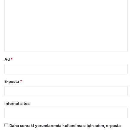
o
r
u
m
*
Ad
*
E-posta
*
İnternet sitesi
Daha sonraki yorumlarımda kullanılması için adım, e-posta