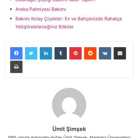
Areka Palmiyesi Bakımı
Bakımı Kolay Çiçekler: Ev ve Bahçenizde Rahatça
Yetiştirebileceğiniz Bitkiler
LinkedIn
Tumblr
Pinterest
Reddit
VKontakte
E-Posta ile paylaş
Yazdır
Ümit Şimşek
1991 yılında Ankara’da doğan Ümit Şimşek, Marmara Üniversitesi