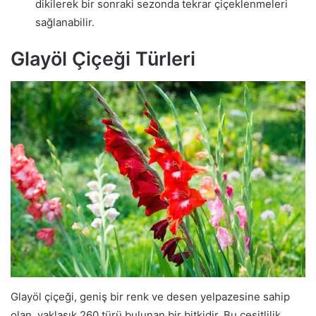
dikilerek bir sonraki sezonda tekrar çiçeklenmeleri
sağlanabilir.
Glayöl Çiçeği Türleri
Glayöl çiçeği, geniş bir renk ve desen yelpazesine sahip
olan, yaklaşık 260 türü bulunan bir bitkidir. Bu çeşitlilik,