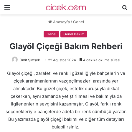
Menü
A
y
Anasayfa
/
Genel
...
Genel
Genel Bakım
Glayöl Çiçeği Bakım Rehberi
Ümit Şimşek
22 Ağustos 2024
4 dakika okuma süresi
Glayöl çiçeği, zarafeti ve renkli güzelliğiyle bahçelerin ve
çiçek aranjmanlarının vazgeçilmezleri arasında yer
almaktadır. Bu güzel çiçek, estetik duruşuyla dikkat
çekerken, aynı zamanda yetiştirilmesi ve bakımıyla da
ilgilenenlerin sevgisini kazanmıştır. Glayöl, farklı renk
seçenekleriyle bahçelerde adeta bir renk cümbüşü yaratır.
Bu yazımızda glayöl çiçeği bakımı ve diğer tüm detayları
bulabilirsiniz.