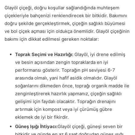
Glayöl çiçeği, doğru koşullar sağlandığında muhteşem
çiçekleriyle bahçenizi renklendirecek bir bitkidir. Bakımını
doğru şekilde gerçekleştirmek, çiçeğin sağlıklı büyümesi
ve bol çiçek açması için oldukça önemlidir. Glayöl çiçeğinin
bakımı için dikkat edilmesi gereken noktalar:
Toprak Seçimi ve Hazırlığı:
Glayöl, iyi drene edilmiş
ve besin açısından zengin topraklarda en iyi
performansı gösterir. Toprağın pH seviyesi 6-7
arasında olmalı, yani hafif asidik olmalıdır. Glayöl
soğanlarını dikmeden önce, toprağı organik madde ile
zenginleştirerek hazırlık yapmanız, çiçeğin sağlıklı
gelişimi için faydalı olacaktır. Toprağın drenajını
artırmak için kompost veya iyi çürümüş gübre
eklemek de iyi bir fikirdir.
Güneş Işığı İhtiyacı:
Glayöl çiçeği, güneşi seven bir
bitkidir ve günde en az 6 saat doğrudan güneş ışığı