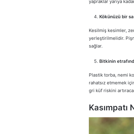
yapraklar yarıya kadar
Kökünüzü bir sak
Kesilmiş kesimler, ze
yerleştirilmelidir. Pi
sağlar.
Bitkinin etrafın
Plastik torba, nemi k
rahatsız etmemek için
gri küf riskini artır
Kasımpatı Na