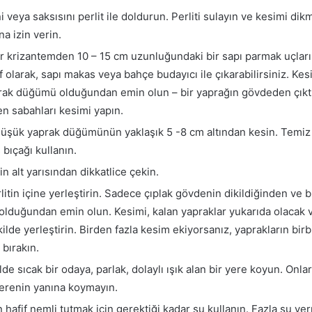
i veya saksısını perlit ile doldurun. Perliti sulayın ve kesimi di
a izin verin.
bir krizantemden 10 – 15 cm uzunluğundaki bir sapı parmak uçların
if olarak, sapı makas veya bahçe budayıcı ile çıkarabilirsiniz. Ke
rak düğümü olduğundan emin olun – bir yaprağın gövdeden çıktı
ken sabahları kesimi yapın.
n düşük yaprak düğümünün yaklaşık 5 -8 cm altından kesin. Temi
ş bıçağı kullanın.
n alt yarısından dikkatlice çekin.
litin içine yerleştirin. Sadece çıplak gövdenin dikildiğinden ve 
 olduğundan emin olun. Kesimi, kalan yapraklar yukarıda olacak v
de yerleştirin. Birden fazla kesim ekiyorsanız, yaprakların bir
 bırakın.
e sıcak bir odaya, parlak, dolaylı ışık alan bir yere koyun. Onlar
cerenin yanına koymayın.
n hafif nemli tutmak için gerektiği kadar su kullanın. Fazla su v