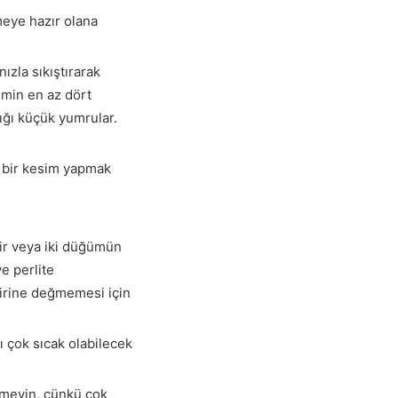
kmeye hazır olana
ızla sıkıştırarak
simin en az dört
ğı küçük yumrular.
z bir kesim yapmak
bir veya iki düğümün
e perlite
birine değmemesi için
ı çok sıcak olabilecek
ermeyin, çünkü çok