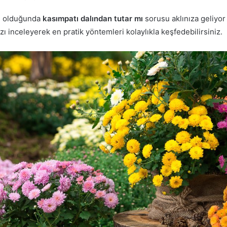
u olduğunda
kasımpatı dalından tutar mı
sorusu aklınıza geliyor 
zı inceleyerek en pratik yöntemleri kolaylıkla keşfedebilirsiniz.