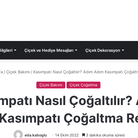
lgileri
Çiçek ve Hediye Mesajları
Çiçek Dekorasyon
fa
/
Çiçek Bakımı
/
Kasımpatı Nasıl Çoğaltılır? Adım Adım Kasımpatı Çoğal
Çiçek Bakımı
Çiçek Çoğaltma
mpatı Nasıl Çoğaltılır?
Kasımpatı Çoğaltma R
eda.kaboglu
14 Ekim 2022
3 dakika okuma süresi