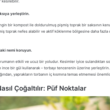
 kesilebilir.
sıya yerleştirin.
ngin bir kompost ile doldurulmuş pişmiş toprak bir saksının ken
şmiş toprak nefes alabilir ve aktif köklenme bölgesine daha fazla
daki nemi koruyun.
orumanın etkili ve ucuz bir yoludur. Kesimler iyice sulandıktan s
 ince bir gül kullanarak – torbayı tencerenin üzerine yerleştir
acağından, yaprakların torbanın iç kısmına temas etmemesi önemli
sıl Çoğaltılır: Püf Noktalar