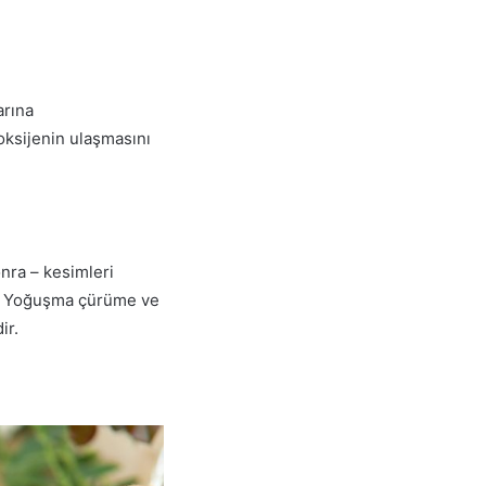
arına
 oksijenin ulaşmasını
onra – kesimleri
in. Yoğuşma çürüme ve
dir.