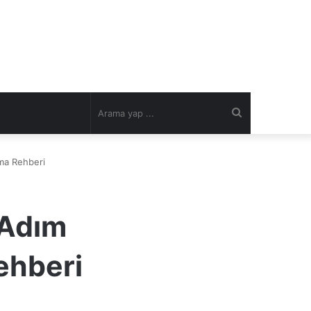
Arama
yap
tma Rehberi
...
 Adım
ehberi