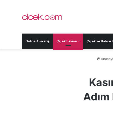
Online Alışveriş
Çiçek Bakımı
Çiçek ve Bahçe Bi
Anasay
Kası
Adım 