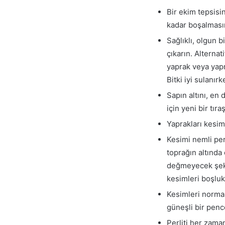
Bir ekim tepsisin
kadar boşalmasın
Sağlıklı, olgun 
çıkarın. Alternat
yaprak veya yap
Bitki iyi sulanır
Sapın altını, e
için yeni bir tıra
Yaprakları kesimi
Kesimi nemli per
toprağın altında
değmeyecek şekil
kesimleri boşluk
Kesimleri normald
güneşli bir pen
Perliti her zama