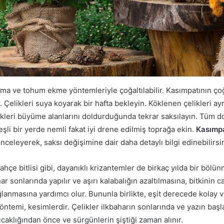
ma ve tohum ekme yöntemleriyle çoğaltılabilir. Kasımpatının çoğ
 Çelikleri suya koyarak bir hafta bekleyin. Köklenen çelikleri ayrı
kleri büyüme alanlarını doldurduğunda tekrar saksılayın. Tüm do
eşli bir yerde nemli fakat iyi drene edilmiş toprağa ekin.
Kasımpa
inceleyerek, saksı değişimine dair daha detaylı bilgi edinebilirsin
hçe bitlisi gibi, dayanıklı krizantemler de birkaç yılda bir böl
har sonlarında yapılır ve aşırı kalabalığın azaltılmasına, bitkinin
ğlanmasına yardımcı olur. Bununla birlikte, eşit derecede kolay v
ntemi, kesimlerdir. Çelikler ilkbaharın sonlarında ve yazın başla
ıcaklığından önce ve sürgünlerin şiştiği zaman alınır.