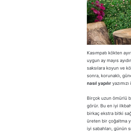
Kasımpatı kökten ayır
uygun ay mayıs ayıdır.
saksılara koyun ve kö
sonra, korunaklı, gün
nasıl yapılır
yazımızı 
Birçok uzun ömürlü ba
görür. Bu en iyi ilkba
birkaç ekstra bitki sa
üreten bir çoğaltma yö
iyi sabahları, günün s