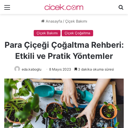
Menü
A
y
Anasayfa
/
Çiçek Bakımı
...
Çiçek Bakımı
Çiçek Çoğaltma
Para Çiçeği Çoğaltma Rehberi:
Etkili ve Pratik Yöntemler
eda.kaboglu
8 Mayıs 2023
3 dakika okuma süresi