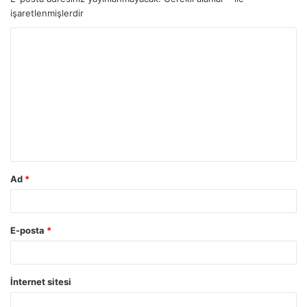
işaretlenmişlerdir
Y
o
r
u
m
*
Ad
*
E-posta
*
İnternet sitesi