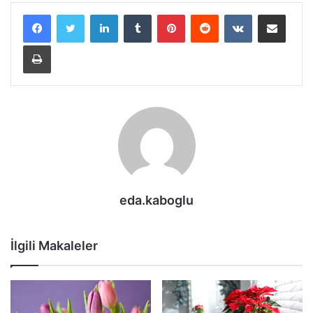
LinkedIn
Tumblr
Pinterest
Reddit
VKontakte
E-Posta ile paylaş
Yazdır
eda.kaboglu
İlgili Makaleler