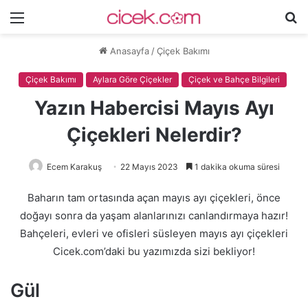
Menü
A
y
Anasayfa
/
Çiçek Bakımı
...
Çiçek Bakımı
Aylara Göre Çiçekler
Çiçek ve Bahçe Bilgileri
Yazın Habercisi Mayıs Ayı
Çiçekleri Nelerdir?
Ecem Karakuş
22 Mayıs 2023
1 dakika okuma süresi
Baharın tam ortasında açan mayıs ayı çiçekleri, önce
doğayı sonra da yaşam alanlarınızı canlandırmaya hazır!
Bahçeleri, evleri ve ofisleri süsleyen mayıs ayı çiçekleri
Cicek.com’daki bu yazımızda sizi bekliyor!
Gül