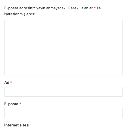
E-posta adresiniz yayınlanmayacak.
Gerekli alanlar
*
ile
işaretlenmişlerdir
Y
o
r
u
m
*
Ad
*
E-posta
*
İnternet sitesi