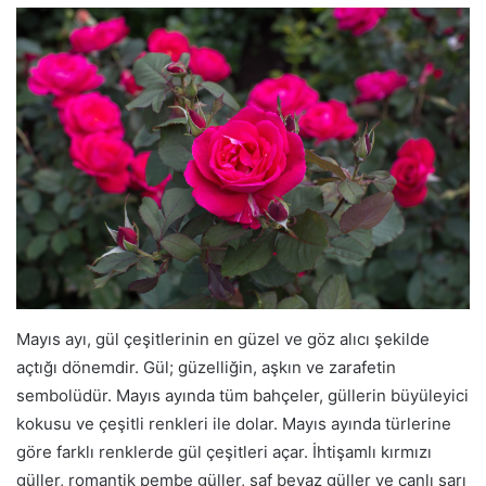
Mayıs ayı, gül çeşitlerinin en güzel ve göz alıcı şekilde
açtığı dönemdir. Gül; güzelliğin, aşkın ve zarafetin
sembolüdür. Mayıs ayında tüm bahçeler, güllerin büyüleyici
kokusu ve çeşitli renkleri ile dolar. Mayıs ayında türlerine
göre farklı renklerde gül çeşitleri açar. İhtişamlı kırmızı
güller, romantik pembe güller, saf beyaz güller ve canlı sarı