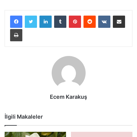
LinkedIn
Tumblr
Pinterest
Reddit
VKontakte
E-Posta ile paylaş
Yazdır
Ecem Karakuş
İlgili Makaleler