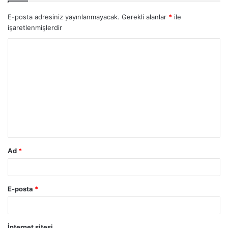
E-posta adresiniz yayınlanmayacak.
Gerekli alanlar
*
ile
işaretlenmişlerdir
Y
o
r
u
m
*
Ad
*
E-posta
*
İnternet sitesi