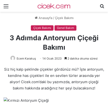
Menü
A
y
Anasayfa
/
Çiçek Bakımı
...
Çiçek Bakımı
Genel Bakım
3 Adımda Antoryum Çiçeği
Bakımı
Ecem Karakuş
14 Ocak 2023
2 dakika okuma süresi
Siz hiç kalp şeklinde çiçekler gördünüz mü? İşte antoryum,
kendine has çiçekleri ile en sevilen türler arasında yer
alıyor! Cicek.com’daki bu yazımızda, antoryum çiçeği
bakımı hakkında aradığınız her şeyi bulacaksınız!