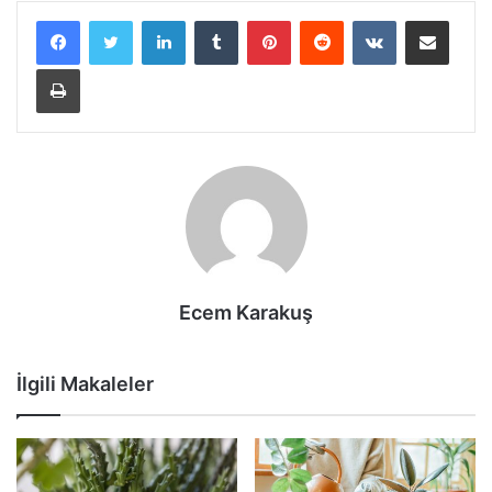
LinkedIn
Tumblr
Pinterest
Reddit
VKontakte
E-Posta ile paylaş
Yazdır
Ecem Karakuş
İlgili Makaleler