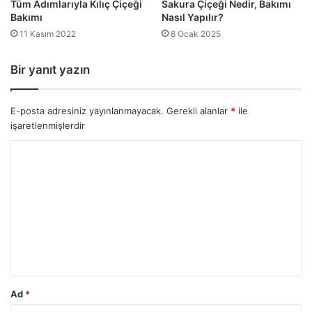
Tüm Adımlarıyla Kılıç Çiçeği
Sakura Çiçeği Nedir, Bakımı
Bakımı
Nasıl Yapılır?
11 Kasım 2022
8 Ocak 2025
Bir yanıt yazın
E-posta adresiniz yayınlanmayacak.
Gerekli alanlar
*
ile
işaretlenmişlerdir
Y
o
r
u
m
*
Ad
*