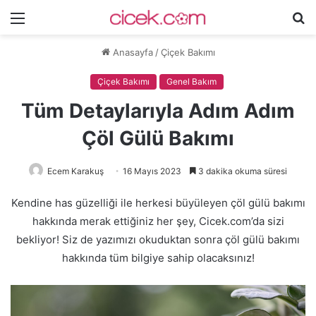
Menü
A
y
Anasayfa
/
Çiçek Bakımı
...
Çiçek Bakımı
Genel Bakım
Tüm Detaylarıyla Adım Adım
Çöl Gülü Bakımı
Ecem Karakuş
16 Mayıs 2023
3 dakika okuma süresi
Kendine has güzelliği ile herkesi büyüleyen çöl gülü bakımı
hakkında merak ettiğiniz her şey, Cicek.com’da sizi
bekliyor! Siz de yazımızı okuduktan sonra çöl gülü bakımı
hakkında tüm bilgiye sahip olacaksınız!