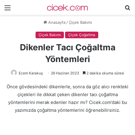
Menü
A
y
Anasayfa
/
Çiçek Bakımı
...
Çiçek Bakımı
Çiçek Çoğaltma
Dikenler Tacı Çoğaltma
Yöntemleri
Ecem Karakuş
26 Haziran 2023
2 dakika okuma süresi
Önce gövdesindeki dikenlerle, sonra da göz alıcı renkteki
çiçekleri ile dikkat çeken dikenler tacı çoğaltma
yöntemlerini merak edenler hazır mı? Cicek.com’daki bu
yazımızda çoğaltma yöntemlerini öğrenebilirsiniz.