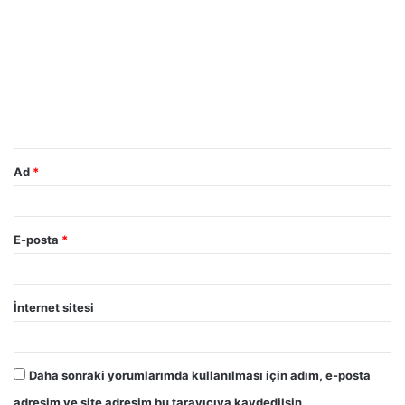
o
r
u
m
*
Ad
*
E-posta
*
İnternet sitesi
Daha sonraki yorumlarımda kullanılması için adım, e-posta
adresim ve site adresim bu tarayıcıya kaydedilsin.