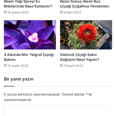
Neem Yağı Spreyi Ev
Kesin Sonuç Veren Buz
Bitkilerinde Nasıl Kullanılır?
Çiçeği Çoğaltma Yöntemleri
10 Şubat 2023
9 Mart 2023
4 Adımda Mor Telgraf Çiçeği
Gelincik Çiçeği Saksı
Bakımı
Değişimi Nasıl Yapılır?
10 Aralık 2023
3 Kasım 2022
Bir yanıt yazın
E-posta adresiniz yayınlanmayacak.
Gerekli alanlar
*
ile
işaretlenmişlerdir
Y