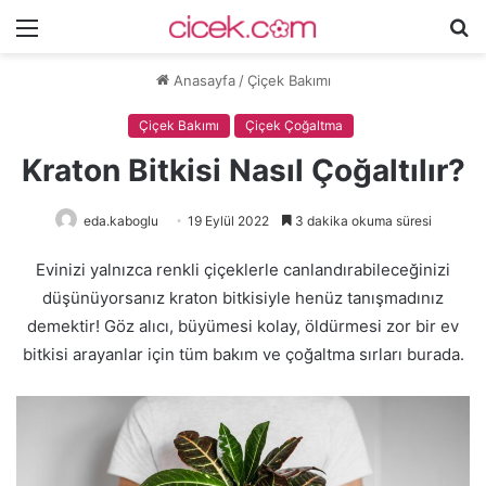
Menü
A
y
Anasayfa
/
Çiçek Bakımı
...
Çiçek Bakımı
Çiçek Çoğaltma
Kraton Bitkisi Nasıl Çoğaltılır?
eda.kaboglu
19 Eylül 2022
3 dakika okuma süresi
Evinizi yalnızca renkli çiçeklerle canlandırabileceğinizi
düşünüyorsanız kraton bitkisiyle henüz tanışmadınız
demektir! Göz alıcı, büyümesi kolay, öldürmesi zor bir ev
bitkisi arayanlar için tüm bakım ve çoğaltma sırları burada.