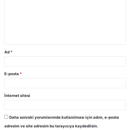
o
r
u
m
*
Ad
*
E-posta
*
İnternet sitesi
Daha sonraki yorumlarımda kullanılması için adım, e-posta
adresim ve site adresim bu tarayıcıya kaydedilsin.