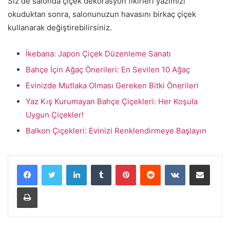
Siz de salonda çiçek dekorasyon fikirleri yazımızı
okuduktan sonra, salonunuzun havasını birkaç çiçek
kullanarak değiştirebilirsiniz.
İkebana: Japon Çiçek Düzenleme Sanatı
Bahçe İçin Ağaç Önerileri: En Sevilen 10 Ağaç
Evinizde Mutlaka Olması Gereken Bitki Önerileri
Yaz Kış Kurumayan Bahçe Çiçekleri: Her Koşula
Uygun Çiçekler!
Balkon Çiçekleri: Evinizi Renklendirmeye Başlayın
LinkedIn
Tumblr
Pinterest
Reddit
VKontakte
E-Posta ile paylaş
Yazdır