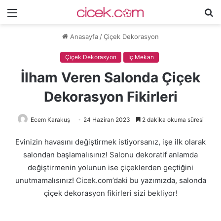
Menü
A
y
Anasayfa
/
Çiçek Dekorasyon
...
Çiçek Dekorasyon
İç Mekan
İlham Veren Salonda Çiçek
Dekorasyon Fikirleri
Ecem Karakuş
24 Haziran 2023
2 dakika okuma süresi
Evinizin havasını değiştirmek istiyorsanız, işe ilk olarak
salondan başlamalısınız! Salonu dekoratif anlamda
değiştirmenin yolunun ise çiçeklerden geçtiğini
unutmamalısınız! Cicek.com’daki bu yazımızda, salonda
çiçek dekorasyon fikirleri sizi bekliyor!