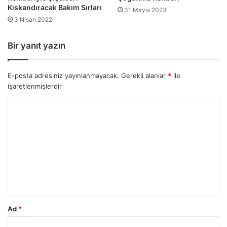
Kıskandıracak Bakım Sırları
31 Mayıs 2023
3 Nisan 2022
Bir yanıt yazın
E-posta adresiniz yayınlanmayacak.
Gerekli alanlar
*
ile
işaretlenmişlerdir
Y
o
r
u
m
*
Ad
*