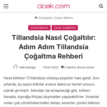
Menü
A
y
Anasayfa
/
Çiçek Bakımı
...
Çiçek Bakımı
Çiçek Çoğaltma
Tillandsia Nasıl Çoğaltılır:
Adım Adım Tillandsia
Çoğaltma Rehberi
eda.kaboglu
1 Ekim 2022
2 dakika okuma süresi
Hava bitkileri (Tillandsia) oldukça popüler hale geldi. Son
yıllarda, bu eşsiz bitkiler evlere dekorun temel unsuru
olarak girmiştir. Adından da anlaşılacağı gibi, kökleri
havada, toprağa ihtiyaç duymadan yaşayabilirler. İnsanlar
onları çok yönlülüklerinden dolayı severler çünkü bitkiniz