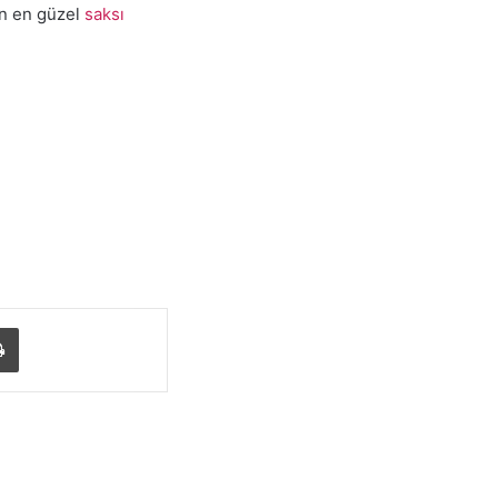
in en güzel
saksı
ylaş
Yazdır