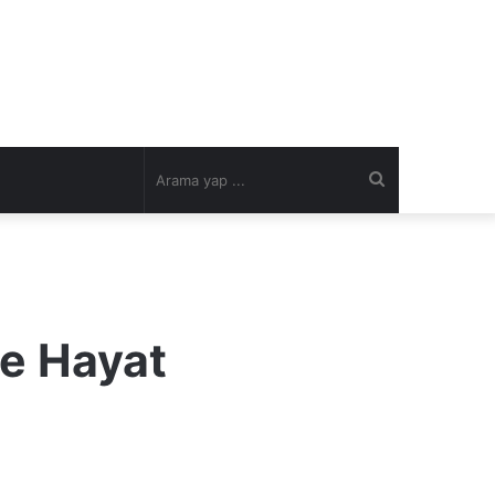
Arama
yap
...
ze Hayat