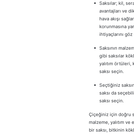
Saksılar; kil, s
avantajları ve di
hava akışı sağlar
korunmasına yard
ihtiyaçlarını gö
Saksının malzemes
gibi saksılar kö
yalıtım örtüleri,
saksı seçin.
Seçtiğiniz saksı
saksı da seçebili
saksı seçin.
Çiçeğiniz için doğru s
malzeme, yalıtım ve es
bir saksı, bitkinin kö