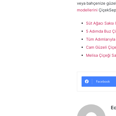
veya bahçenize güzell
modellerini
ÇiçekSepet
Süt Ağacı Saksı 
5 Adımda Buz Çi
Tüm Adımlarıyla
Cam Güzeli Çiçeğ
Melisa Çiçeği Sa
Facebook
E