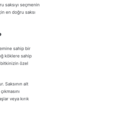
oğru saksıyı seçmenin
için en doğru saksı
?
temine sahip bir
sığ köklere sahip
bitkinizin özel
r. Saksının alt
ı çıkmasını
aşlar veya kırık