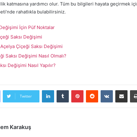
ik katmasına yardımcı olur. Tüm bu bilgileri hayata geçirmek iç
i’nde rahatlıkla bulabilirsiniz.
Değişimi İçin Püf Noktalar
çeği Saksı Değişimi
 Açelya Çiçeği Saksı Değişimi
i Saksı Değişimi Nasıl Olmalı?
ksı Değişimi Nasıl Yapılır?
LinkedIn
Tumblr
Pinterest
Reddit
VKontakte
E-Posta ile pa
Twitter
cem Karakuş