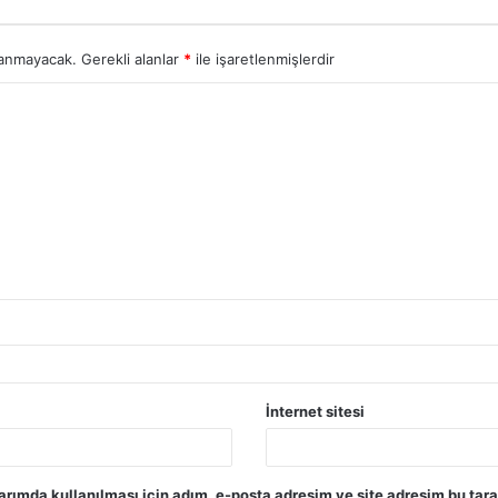
lanmayacak.
Gerekli alanlar
*
ile işaretlenmişlerdir
İnternet sitesi
rımda kullanılması için adım, e-posta adresim ve site adresim bu tara