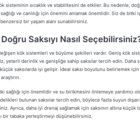
ök sisteminin sıcaklık ve stabilitesini de etkiler. Bu nedenle, d
 sağlığı ve canlılığı için önemini anlamak önemlidir. Siz de bitki 
benzersiz bir yaşam alanı sunabilirsiniz.
n Doğru Saksıyı Nasıl Seçebilirsiniz
n değişen kök sistemleri ve büyüme şekilleri vardır. Geniş kök sis
z, yeterli derinlik ve genişliğe sahip saksılar tercih edin. Daha 
 küçük saksılarda iyi gelişir. İdeal saksı boyutunu belirlemek için 
araştırın.
tki sağlığı için önemlidir ve su birikmesini önlemeye yardımcı olu
delikleri bulunan saksılar tercih edin, böylece fazla suyun dışar
siniz. Ayrıca, daha iyi drenaj sağlamak için saksının altına küçük t
ı bir tabaka yerleştirmeyi düşünebilirsiniz.