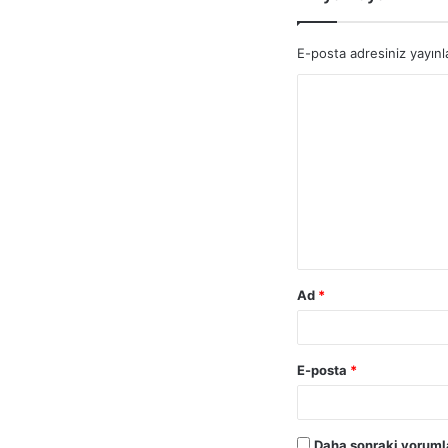
E-posta adresiniz yayın
Y
o
r
u
m
*
Ad
*
E-posta
*
Daha sonraki yorumla