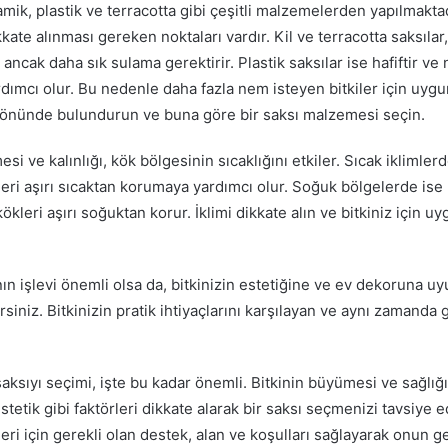
eramik, plastik ve terracotta gibi çeşitli malzemelerden yapılmak
kkate alınması gereken noktaları vardır. Kil ve terracotta saksılar
 ancak daha sık sulama gerektirir. Plastik saksılar ise hafiftir ve
ımcı olur. Bu nedenle daha fazla nem isteyen bitkiler için uygund
z önünde bulundurun ve buna göre bir saksı malzemesi seçin.
i ve kalınlığı, kök bölgesinin sıcaklığını etkiler. Sıcak iklimlerd
kleri aşırı sıcaktan korumaya yardımcı olur. Soğuk bölgelerde ise 
 kökleri aşırı soğuktan korur. İklimi dikkate alın ve bitkiniz için u
nın işlevi önemli olsa da, bitkinizin estetiğine ve ev dekoruna u
rsiniz. Bitkinizin pratik ihtiyaçlarını karşılayan ve aynı zamanda g
aksıyı seçimi, işte bu kadar önemli. Bitkinin büyümesi ve sağlığı 
tetik gibi faktörleri dikkate alarak bir saksı seçmenizi tavsiye e
kleri için gerekli olan destek, alan ve koşulları sağlayarak onun 