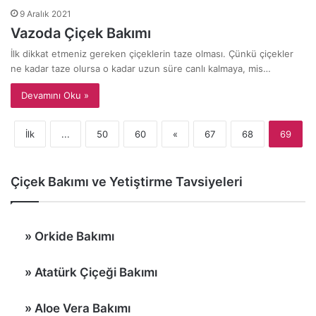
9 Aralık 2021
Vazoda Çiçek Bakımı
İlk dikkat etmeniz gereken çiçeklerin taze olması. Çünkü çiçekler
ne kadar taze olursa o kadar uzun süre canlı kalmaya, mis…
Devamını Oku »
İlk
...
50
60
«
67
68
69
Çiçek Bakımı ve Yetiştirme Tavsiyeleri
»
Orkide Bakımı
»
Atatürk Çiçeği Bakımı
»
Aloe Vera Bakımı