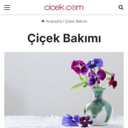
Menü
A
y
Anasayfa
/
Çiçek Bakımı
...
Çiçek Bakımı