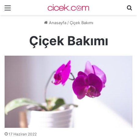
Menü
A
y
Anasayfa
/
Çiçek Bakımı
...
Çiçek Bakımı
17 Haziran 2022