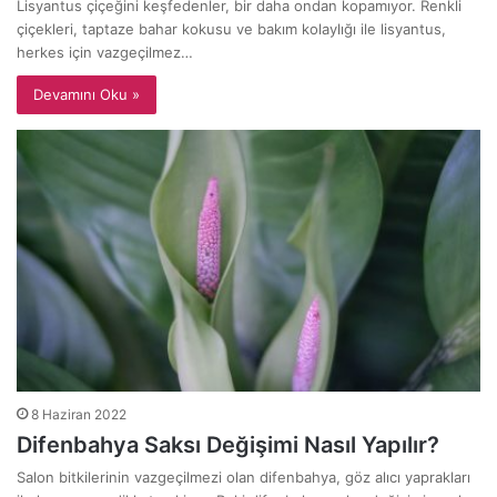
Lisyantus çiçeğini keşfedenler, bir daha ondan kopamıyor. Renkli
çiçekleri, taptaze bahar kokusu ve bakım kolaylığı ile lisyantus,
herkes için vazgeçilmez…
Devamını Oku »
8 Haziran 2022
Difenbahya Saksı Değişimi Nasıl Yapılır?
Salon bitkilerinin vazgeçilmezi olan difenbahya, göz alıcı yaprakları