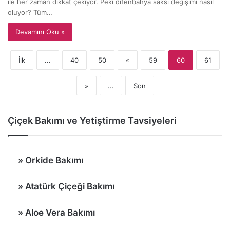
ile her zaman dikkat çekiyor. Peki difenbahya saksı değişimi nasıl
oluyor? Tüm…
Devamını Oku »
İlk
...
40
50
«
59
60
61
»
...
Son
Çiçek Bakımı ve Yetiştirme Tavsiyeleri
»
Orkide Bakımı
»
Atatürk Çiçeği Bakımı
»
Aloe Vera Bakımı