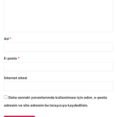
r
u
m
*
Ad
*
E-posta
*
İnternet sitesi
Daha sonraki yorumlarımda kullanılması için adım, e-posta
adresim ve site adresim bu tarayıcıya kaydedilsin.