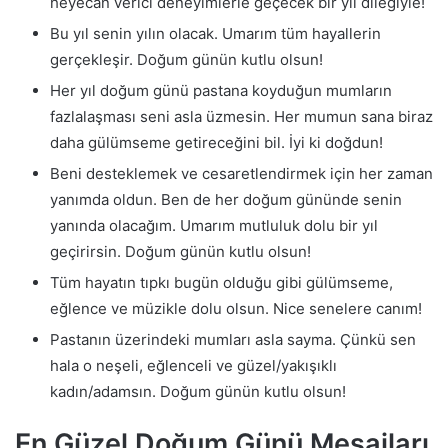
heyecan verici deneyimlerle geçecek bir yıl dileğiyle!
Bu yıl senin yılın olacak. Umarım tüm hayallerin
gerçekleşir. Doğum günün kutlu olsun!
Her yıl doğum günü pastana koyduğun mumların
fazlalaşması seni asla üzmesin. Her mumun sana biraz
daha gülümseme getireceğini bil. İyi ki doğdun!
Beni desteklemek ve cesaretlendirmek için her zaman
yanımda oldun. Ben de her doğum gününde senin
yanında olacağım. Umarım mutluluk dolu bir yıl
geçirirsin. Doğum günün kutlu olsun!
Tüm hayatın tıpkı bugün olduğu gibi gülümseme,
eğlence ve müzikle dolu olsun. Nice senelere canım!
Pastanın üzerindeki mumları asla sayma. Çünkü sen
hala o neşeli, eğlenceli ve güzel/yakışıklı
kadın/adamsın. Doğum günün kutlu olsun!
En Güzel Doğum Günü Mesajları