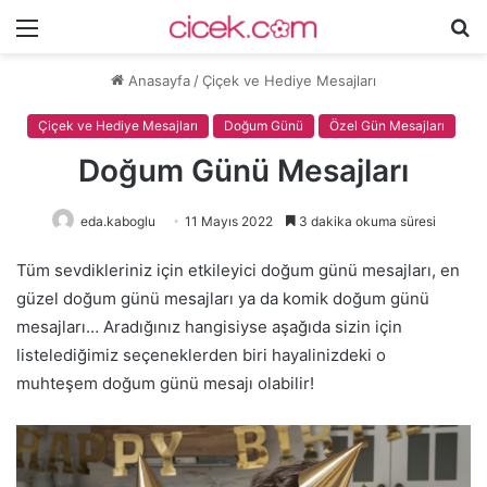
Menü
A
y
Anasayfa
/
Çiçek ve Hediye Mesajları
...
Çiçek ve Hediye Mesajları
Doğum Günü
Özel Gün Mesajları
Doğum Günü Mesajları
eda.kaboglu
11 Mayıs 2022
3 dakika okuma süresi
Tüm sevdikleriniz için etkileyici doğum günü mesajları, en
güzel doğum günü mesajları ya da komik doğum günü
mesajları… Aradığınız hangisiyse aşağıda sizin için
listelediğimiz seçeneklerden biri hayalinizdeki o
muhteşem doğum günü mesajı olabilir!