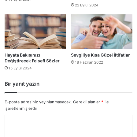
22 Eylül 2024
Hayata Bakışınızı
Sevgiliye Kısa Güzel İltifatlar
Değiştirecek Felsefi Sözler
18 Haziran 2022
15 Eylül 2024
Bir yanıt yazın
E-posta adresiniz yayınlanmayacak.
Gerekli alanlar
*
ile
işaretlenmişlerdir
Y
o