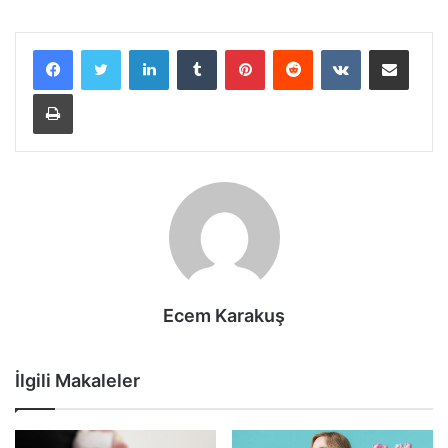
LinkedIn
Tumblr
Pinterest
Reddit
VKontakte
E-Posta ile paylaş
Yazdır
Ecem Karakuş
İlgili Makaleler