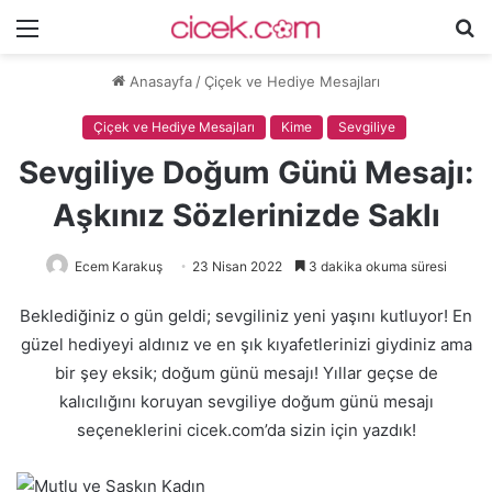
Menü
A
y
Anasayfa
/
Çiçek ve Hediye Mesajları
...
Çiçek ve Hediye Mesajları
Kime
Sevgiliye
Sevgiliye Doğum Günü Mesajı:
Aşkınız Sözlerinizde Saklı
Ecem Karakuş
23 Nisan 2022
3 dakika okuma süresi
Beklediğiniz o gün geldi; sevgiliniz yeni yaşını kutluyor! En
güzel hediyeyi aldınız ve en şık kıyafetlerinizi giydiniz ama
bir şey eksik; doğum günü mesajı! Yıllar geçse de
kalıcılığını koruyan sevgiliye doğum günü mesajı
seçeneklerini cicek.com’da sizin için yazdık!