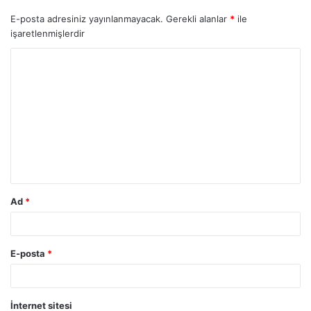
E-posta adresiniz yayınlanmayacak.
Gerekli alanlar
*
ile
işaretlenmişlerdir
Y
o
r
u
m
*
Ad
*
E-posta
*
İnternet sitesi