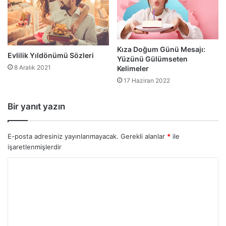
Kıza Doğum Günü Mesajı:
Evlilik Yıldönümü Sözleri
Yüzünü Gülümseten
8 Aralık 2021
Kelimeler
17 Haziran 2022
Bir yanıt yazın
E-posta adresiniz yayınlanmayacak.
Gerekli alanlar
*
ile
işaretlenmişlerdir
Y
o
r
u
m