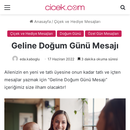
Menü
A
y
Anasayfa
/
Çiçek ve Hediye Mesajları
...
Çiçek ve Hediye Mesajları
Doğum Günü
Özel Gün Mesajları
Geline Doğum Günü Mesajı
eda.kaboglu
17 Haziran 2022
3 dakika okuma süresi
Ailenizin en yeni ve tatlı üyesine onun kadar tatlı ve içten
mesajlar yazmak için “Geline Doğum Günü Mesajı”
içeriğimiz size ilham olacaktır!