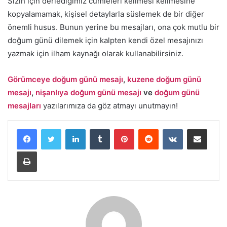
Sizin için derlediğimiz cümleleri kelimesi kelimesine
kopyalamamak, kişisel detaylarla süslemek de bir diğer
önemli husus. Bunun yerine bu mesajları, ona çok mutlu bir
doğum günü dilemek için kalpten kendi özel mesajınızı
yazmak için ilham kaynağı olarak kullanabilirsiniz.
Görümceye doğum günü mesajı
,
kuzene doğum günü
mesajı
,
nişanlıya doğum günü mesajı
ve
doğum günü
mesajları
yazılarımıza da göz atmayı unutmayın!
LinkedIn
Tumblr
Pinterest
Reddit
VKontakte
E-Posta ile paylaş
Yazdır