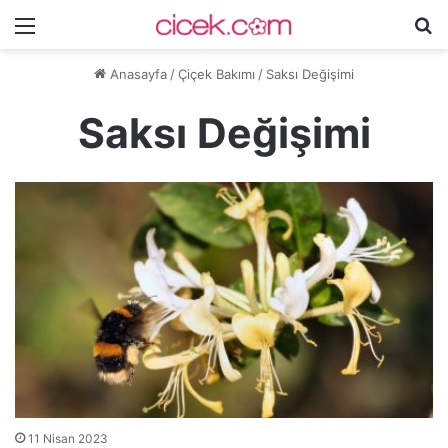
Menü
A
y
Anasayfa
/
Çiçek Bakımı
/
Saksı Değişimi
...
Saksı Değişimi
11 Nisan 2023