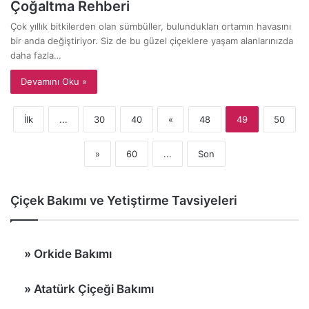
Çoğaltma Rehberi
Çok yıllık bitkilerden olan sümbüller, bulundukları ortamın havasını
bir anda değiştiriyor. Siz de bu güzel çiçeklere yaşam alanlarınızda
daha fazla…
Devamını Oku »
İlk
...
30
40
«
48
49
50
»
60
...
Son
Çiçek Bakımı ve Yetiştirme Tavsiyeleri
»
Orkide Bakımı
»
Atatürk Çiçeği Bakımı