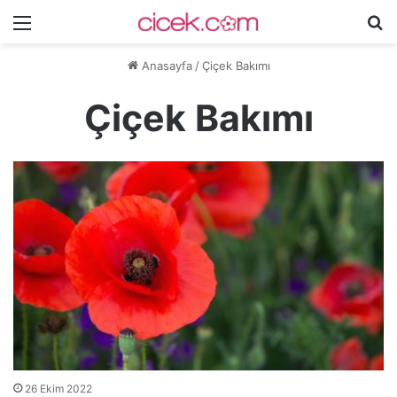
Menü
A
y
Anasayfa
/
Çiçek Bakımı
...
Çiçek Bakımı
26 Ekim 2022