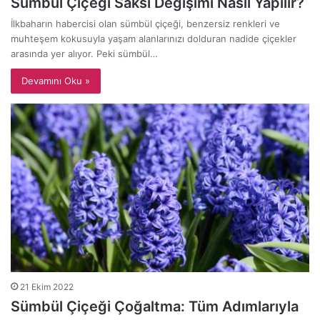
Sümbül Çiçeği Saksı Değişimi Nasıl Yapılır?
İlkbaharın habercisi olan sümbül çiçeği, benzersiz renkleri ve
muhteşem kokusuyla yaşam alanlarınızı dolduran nadide çiçekler
arasında yer alıyor. Peki sümbül…
Devamını Oku »
21 Ekim 2022
Sümbül Çiçeği Çoğaltma: Tüm Adımlarıyla