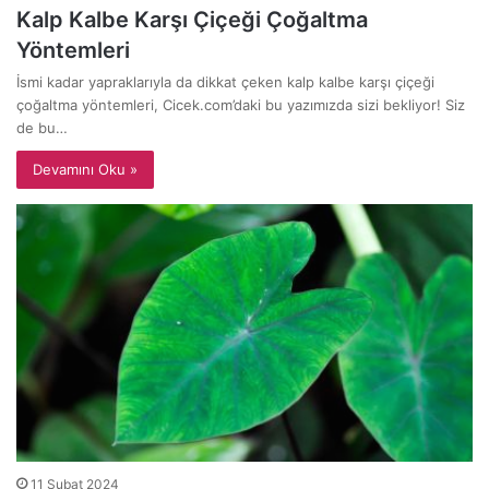
Kalp Kalbe Karşı Çiçeği Çoğaltma
Yöntemleri
İsmi kadar yapraklarıyla da dikkat çeken kalp kalbe karşı çiçeği
çoğaltma yöntemleri, Cicek.com’daki bu yazımızda sizi bekliyor! Siz
de bu…
Devamını Oku »
11 Şubat 2024