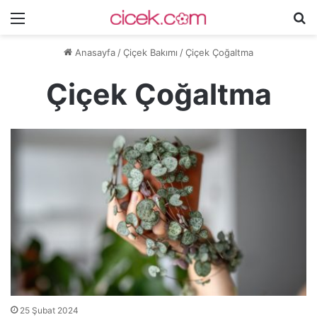
Menü
A
y
Anasayfa
/
Çiçek Bakımı
/
Çiçek Çoğaltma
...
Çiçek Çoğaltma
25 Şubat 2024