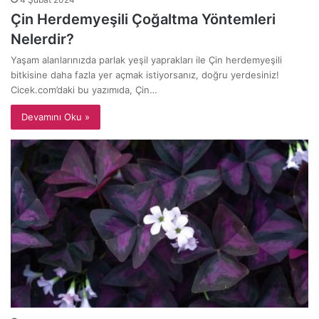
Çin Herdemyeşili Çoğaltma Yöntemleri
Nelerdir?
Yaşam alanlarınızda parlak yeşil yaprakları ile Çin herdemyeşili
bitkisine daha fazla yer açmak istiyorsanız, doğru yerdesiniz!
Cicek.com’daki bu yazımıda, Çin…
Devamını Oku »